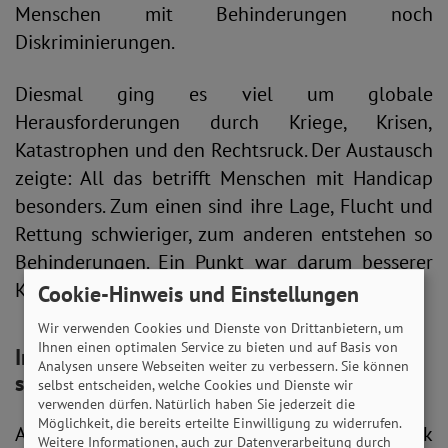
Menschen mit Behinderungen noch
Diskriminierungen.
Diesmal ging es viel um globale
Herausforderungen durch Kriege, Krisen,
Katastrophen und den Rechtsruck. Der Austausch
zeigte: All das betrifft Menschen mit Handicap
besonders. Zum einen sind ihre Lage, Flucht und
Rettung schwieriger, zum anderen entstehen so
Behinderungen. Ein Punkt war darum besserer
Katastrophenschutz.
Cookie-Hinweis und Einstellungen
Wir verwenden Cookies und Dienste von Drittanbietern, um
Ihnen einen optimalen Service zu bieten und auf Basis von
Inklusion global verbessern: SoVD tauscht
Analysen unsere Webseiten weiter zu verbessern. Sie können
sich aus
selbst entscheiden, welche Cookies und Dienste wir
verwenden dürfen. Natürlich haben Sie jederzeit die
Möglichkeit, die bereits erteilte Einwilligung zu widerrufen.
Als Gastgeber stand auch die Bundesrepublik
Weitere Informationen, auch zur Datenverarbeitung durch