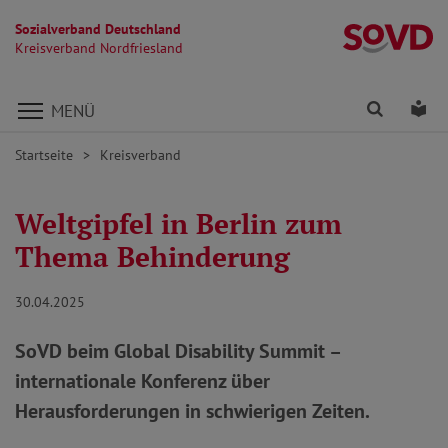
Sozialverband Deutschland
Kr
Kreisverband Nordfriesland
Direkt zu den Inhalten springen
Finden
Lei
MENÜ
Startseite
Kreisverband
Weltgipfel in Berlin zum
Thema Behinderung
30.04.2025
SoVD beim Global Disability Summit –
internationale Konferenz über
Herausforderungen in schwierigen Zeiten.