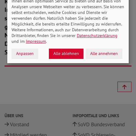
Regie regelmäßige Zusammenkünfte,
Ihnen einen optimalen Service zu bieten und auf Basis von
Analysen unsere Webseiten weiter zu verbessern. Sie können
Informationsveranstaltungen mit
selbst entscheiden, welche Cookies und Dienste wir
sozialpolitischem Inhalt, allgemeine Vorträge,
verwenden dürfen. Natürlich haben Sie jederzeit die
Möglichkeit, die bereits erteilte Einwilligung zu widerrufen.
gemütliche Runden und Feiern, Tages- und
Weitere Informationen, auch zur Datenverarbeitung durch
Mehrtagesfahrten und noch einiges mehr an.
Drittanbieter, finden Sie in unserer
Datenschutzerklärung
und im
Impressum
.
Das Motto unseres Ortsverbandes in
Schwabstedt lautet „gemeinsam statt einsam“.
Anpassen
Alle ablehnen
Alle annehmen
ÜBER UNS
INFOPORTALE UND LINKS
Vorstand
SoVD Bundesverband
Mitglied werden
SoVD Schleswig-