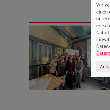
Wir ve
einen 
unsere
entsch
Natürl
Einwil
Datenv
Daten
Anpa