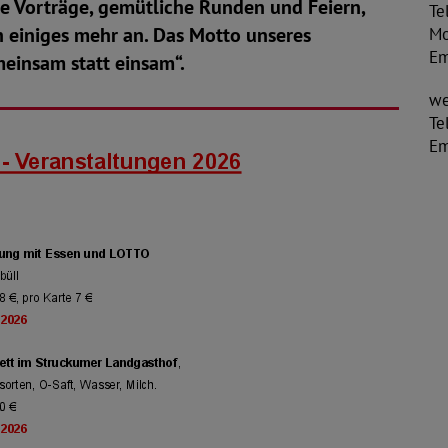
ne Vorträge, gemütliche Runden und Feiern,
Te
 einiges mehr an. Das Motto unseres
Mo
Em
meinsam statt einsam“.
we
Te
Em