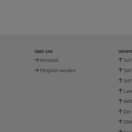
ÜBER UNS
INFOPO
Vorstand
SoV
Mitglied werden
SoV
SoV
Lan
AWO
Der
DRK