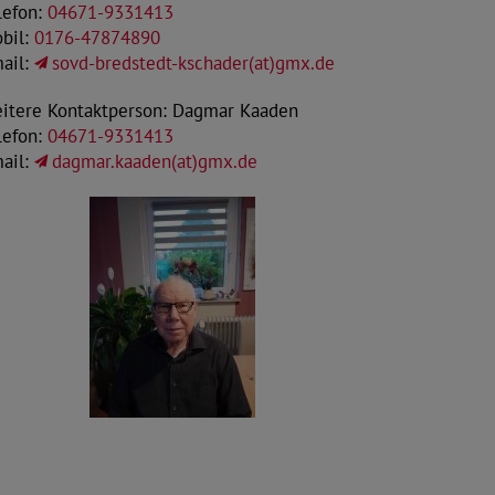
lefon:
04671-9331413
bil:
0176-47874890
ail:
sovd-bredstedt-kschader(at)gmx.de
itere Kontaktperson: Dagmar Kaaden
lefon:
04671-9331413
ail:
dagmar.kaaden(at)gmx.de