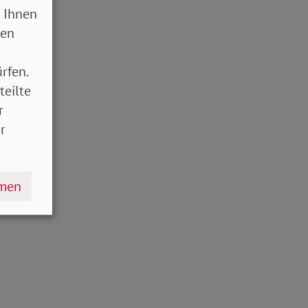
 Ihnen
sen
rfen.
teilte
r
r
hmen