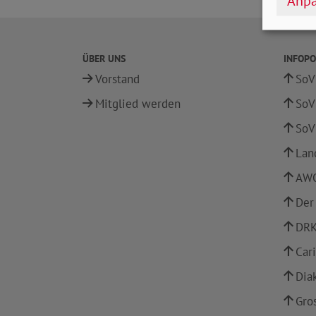
Anpa
ÜBER UNS
INFOPO
Vorstand
SoV
Mitglied werden
SoV
SoV
Lan
AWO
Der
DRK
Car
Dia
Gro