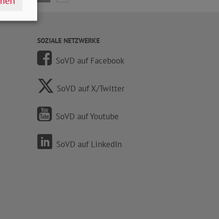
hmen
SOZIALE NETZWERKE
SoVD auf Facebook
SoVD auf X/Twitter
SoVD auf Youtube
SoVD auf LinkedIn