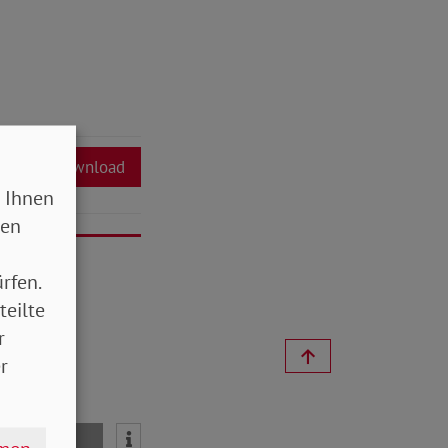
Download
 Ihnen
sen
rfen.
teilte
r
r
mail