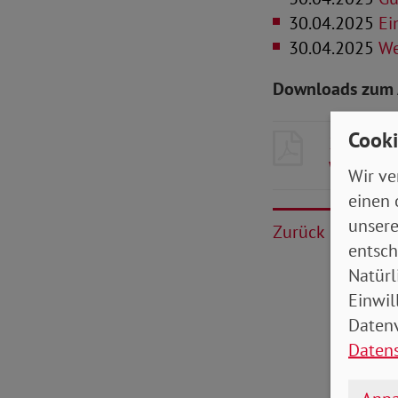
30.04.2025
Ei
30.04.2025
We
Downloads zum 
Cooki
25_05_Rh
Wuertte
Wir ve
einen 
unsere
Zurück
entsch
Natürl
Einwil
Datenv
Daten