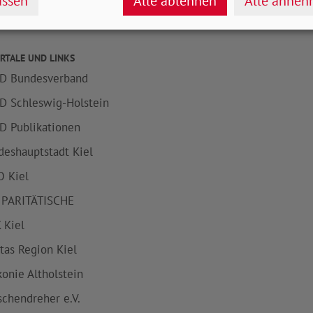
ssen
Alle ablehnen
Alle anne
RTALE UND LINKS
D Bundesverband
D Schleswig-Holstein
D Publikationen
deshauptstadt Kiel
 Kiel
 PARITÄTISCHE
 Kiel
itas Region Kiel
konie Altholstein
schendreher e.V.