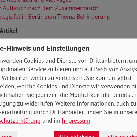
n Aufbruch nach dem Zusammenbruch
ltgipfel in Berlin zum Thema Behinderung
Artikel
e-Hinweis und Einstellungen
einland-Pfalz_Saarland_Baden-
mberg.pdf
- 8 MB
rwenden Cookies und Dienste von Drittanbietern, um
optimalen Service zu bieten und auf Basis von Analy
 Webseiten weiter zu verbessern. Sie können selbst
eiden, welche Cookies und Dienste wir verwenden dü
ich haben Sie jederzeit die Möglichkeit, die bereits er
ligung zu widerrufen. Weitere Informationen, auch zu
erarbeitung durch Drittanbieter, finden Sie in unsere
schutzerklärung
und im
Impressum
.
drucken
teilen
tweet