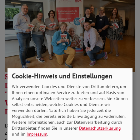
Senioren fit machen für die
Cookie-Hinweis und Einstellungen
Digitalisierung - SoVD-Projekt
Wir verwenden Cookies und Dienste von Drittanbietern, um
"Digitale Gesandte" startet mit
Ihnen einen optimalen Service zu bieten und auf Basis von
Analysen unsere Webseiten weiter zu verbessern. Sie können
Workshops in Kiel und
selbst entscheiden, welche Cookies und Dienste wir
Dithmarschen
verwenden dürfen. Natürlich haben Sie jederzeit die
Möglichkeit, die bereits erteilte Einwilligung zu widerrufen.
Weitere Informationen, auch zur Datenverarbeitung durch
Digitalisierung muss so gestaltet werden, dass niemand
Drittanbieter, finden Sie in unserer
Datenschutzerklärung
zurückbleibt. Der SoVD Schleswig-Holstein widmet sich
und im
Impressum
.
dieser wichtigen gesellschaftlichen…