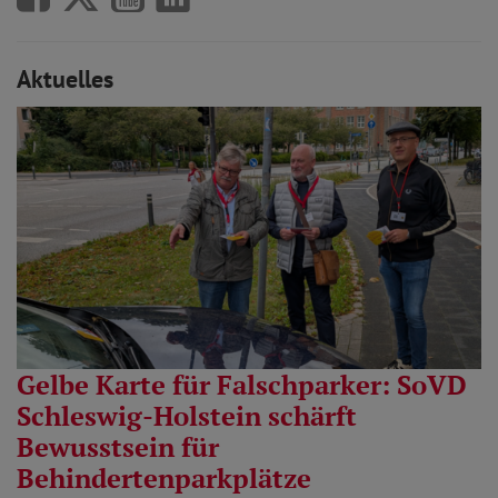
Aktuelles
Gelbe Karte für Falschparker: SoVD
Schleswig-Holstein schärft
Bewusstsein für
Behindertenparkplätze