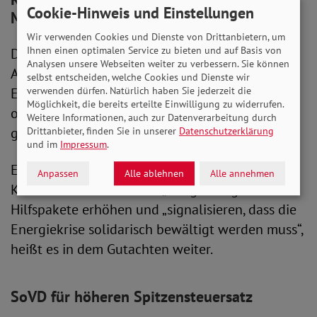
Cookie-Hinweis und Einstellungen
Maßnahmen
Wir verwenden Cookies und Dienste von Drittanbietern, um
Ihnen einen optimalen Service zu bieten und auf Basis von
Dabei kritisieren sie auch die wenig präzise
Analysen unsere Webseiten weiter zu verbessern. Sie können
Ausgestaltung der bisherigen
selbst entscheiden, welche Cookies und Dienste wir
Entlastungsmaßnahmen wie den Tankrabatt
verwenden dürfen. Natürlich haben Sie jederzeit die
Möglichkeit, die bereits erteilte Einwilligung zu widerrufen.
oder die Gaspreisbremse, von der Reiche in
Weitere Informationen, auch zur Datenverarbeitung durch
größerem Ausmaß profitieren würden.
Drittanbieter, finden Sie in unserer
Datenschutzerklärung
und im
Impressum
.
Eine stärkere Beteiligung von Reichen an den
Anpassen
Alle ablehnen
Alle annehmen
Krisenkosten würden die „Zielgenauigkeit“ der
Hilfspakete erhöhen und „signalisieren, dass die
Energiekrise solidarisch bewältigt werden muss“,
heißt es in dem Gutachten weiter.
SoVD für höheren Spitzensteuersatz