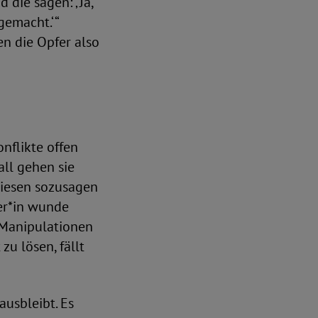
 die sagen: ‚ Ja,
emacht.‘ “
en die Opfer also
nflikte offen
all gehen sie
diesen sozusagen
ner*in wunde
 Manipulationen
u lösen, fällt
usbleibt. Es