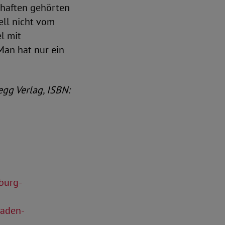
chaften gehörten
ell nicht vom
l mit
Man hat nur ein
egg Verlag, ISBN:
burg-
Baden-