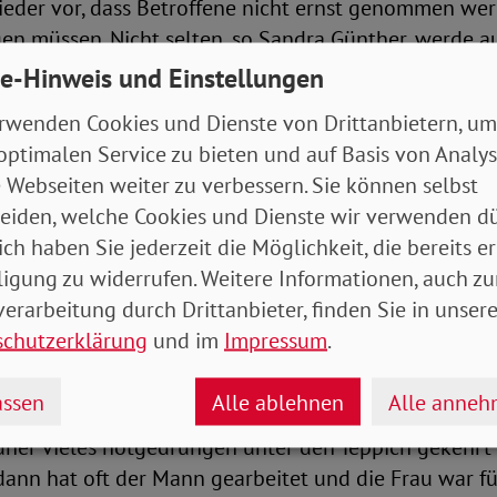
der vor, dass Betroffene nicht ernst genommen wer
gen müssen. Nicht selten, so Sandra Günther, werde 
ingeredet: „Komm, probier‘s doch noch mal!“ oder: „La
e-Hinweis und Einstellungen
h unsere Probleme.“
rwenden Cookies und Dienste von Drittanbietern, um
optimalen Service zu bieten und auf Basis von Analy
eit –ein Segen oder ein Fluch?
 Webseiten weiter zu verbessern. Sie können selbst
eiden, welche Cookies und Dienste wir verwenden dü
t relativiert, macht es sich einfach. Denn dann muss
ich haben Sie jederzeit die Möglichkeit, die bereits er
n wie Trennung oder Scheidung auseinandersetzen. D
ligung zu widerrufen. Weitere Informationen, auch zu
Ehe zum Scheitern verurteilt. Nur zu gern würden jung
erarbeitung durch Drittanbieter, finden Sie in unsere
ifern, die oftmals Jahrzehnte verheiratet blieben. Wa
schutzerklärung
und im
Impressum
.
ssen
Alle ablehnen
Alle anne
er nicht so recht glauben. Missstände würden heute
her vieles notgedrungen unter den Teppich gekehrt 
ann hat oft der Mann gearbeitet und die Frau war fü