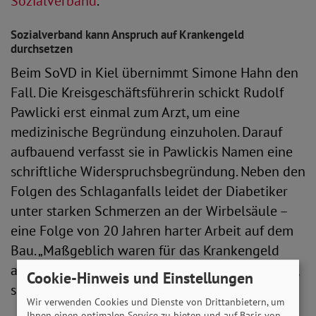
Sozialverband
.
Sozialverband kann Anspruch auf Krankengeld
durchsetzen
Beim SoVD in Kiel übernimmt Simone Hahn den
Fall. Die Kreisgeschäftsführerin schickt Rudolf
Pawlicki erst einmal zum Arzt, um eine
medizinische Begründung einzuholen. Darauf
aufbauend verfasst sie in Pawlickis Namen eine
schriftliche Widerspruchsbegründung. Neben den
Folgen des Schlaganfalls leidet der Diabetiker
unter starken Schmerzen an der Wirbelsäule –
eine Folge von 20 Jahren harter Arbeit auf dem
Bau. „Maßgeblich waren für das Krankengeld
aber nach wie vor die Folgen des Schlaganfalls“,
Cookie-Hinweis und Einstellungen
so Simone Hahn.
Wir verwenden Cookies und Dienste von Drittanbietern, um
Ihnen einen optimalen Service zu bieten und auf Basis von