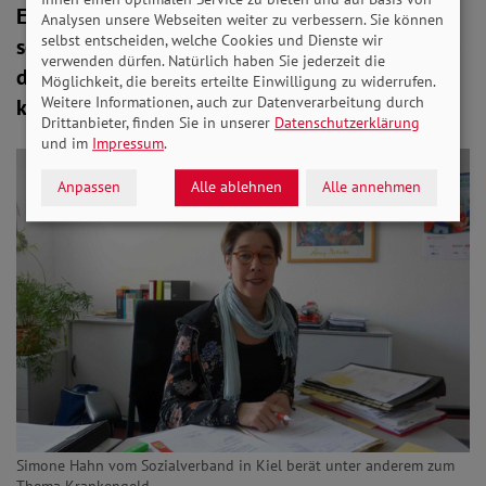
Es dauert drei Tage, da erhält Rudolf Pawlicki
Analysen unsere Webseiten weiter zu verbessern. Sie können
selbst entscheiden, welche Cookies und Dienste wir
sein Krankengeld. „Ich frage mich nur immer“, so
verwenden dürfen. Natürlich haben Sie jederzeit die
der 59-Jährige“, „bei wie vielen Menschen
Möglichkeit, die bereits erteilte Einwilligung zu widerrufen.
Weitere Informationen, auch zur Datenverarbeitung durch
kommen die Krankenkassen damit durch?“
Drittanbieter, finden Sie in unserer
Datenschutzerklärung
und im
Impressum
.
Anpassen
Alle ablehnen
Alle annehmen
Simone Hahn vom Sozialverband in Kiel berät unter anderem zum