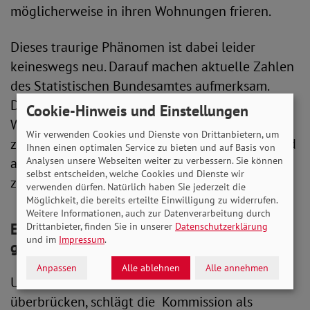
möglicherweise in ihren Wohnungen frieren.
Dieses traurige Phänomen ist dabei leider
keineswegs neu. Darauf machen aktuelle Zahlen
des Statistischen Bundesamtes aufmerksam.
Demnach waren bereits im zurückliegenden
Cookie-Hinweis und Einstellungen
Winter, also vor der Energiekrise, über
Wir verwenden Cookies und Dienste von Drittanbietern, um
zweieinhalb Millionen Menschen in Deutschland
Ihnen einen optimalen Service zu bieten und auf Basis von
aus Geldmangel nicht in der Lage, ausreichend
Analysen unsere Webseiten weiter zu verbessern. Sie können
selbst entscheiden, welche Cookies und Dienste wir
zu heizen.
verwenden dürfen. Natürlich haben Sie jederzeit die
Möglichkeit, die bereits erteilte Einwilligung zu widerrufen.
Weitere Informationen, auch zur Datenverarbeitung durch
Entlastende Einmalzahlung für Dezember
Drittanbieter, finden Sie in unserer
Datenschutzerklärung
und im
Impressum
.
geplant
Anpassen
Alle ablehnen
Alle annehmen
Um die Zeit bis zum Start der Preisbremse zu
überbrücken, schlägt die Kommission als