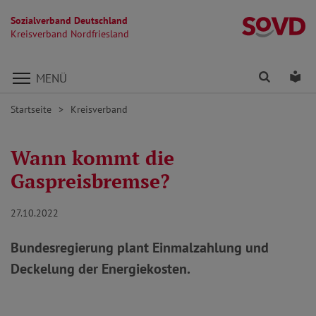
Sozialverband Deutschland
Kr
Kreisverband Nordfriesland
Direkt zu den Inhalten springen
Finden
Lei
MENÜ
Startseite
Kreisverband
Wann kommt die
Gaspreisbremse?
27.10.2022
Bundesregierung plant Einmalzahlung und
Deckelung der Energiekosten.