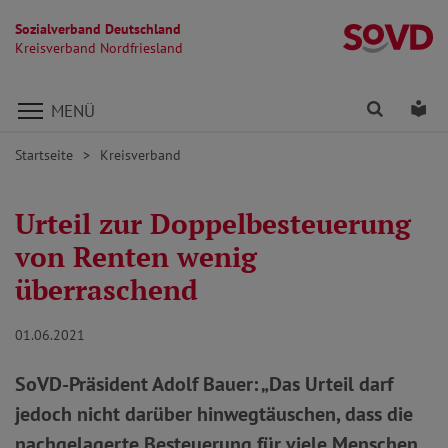
Sozialverband Deutschland
Kr
Kreisverband Nordfriesland
Direkt zu den Inhalten springen
Finden
Lei
MENÜ
Startseite
Kreisverband
Urteil zur Doppelbesteuerung
von Renten wenig
überraschend
01.06.2021
SoVD-Präsident Adolf Bauer: „Das Urteil darf
jedoch nicht darüber hinwegtäuschen, dass die
nachgelagerte Besteuerung für viele Menschen