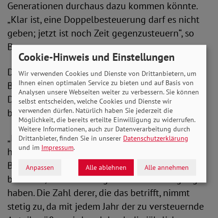
Generationen durchaus dazu kommen könnte.
„Klar ist, eine Doppelbesteuerung darf es nicht
geben; jetzt ist noch Zeit gegenzusteuern“, so
Bauer.
Cookie-Hinweis und Einstellungen
Der SoVD begrüßt, dass der Finanzhof eine
Wir verwenden Cookies und Dienste von Drittanbietern, um
Ihnen einen optimalen Service zu bieten und auf Basis von
Berechnung vorlegt, die dabei hilft eine
Analysen unsere Webseiten weiter zu verbessern. Sie können
Doppelbesteuerung zu vermeiden
selbst entscheiden, welche Cookies und Dienste wir
verwenden dürfen. Natürlich haben Sie jederzeit die
beziehungsweise diese zu ermitteln.
Möglichkeit, die bereits erteilte Einwilligung zu widerrufen.
Weitere Informationen, auch zur Datenverarbeitung durch
„Das Urteil darf jedoch nicht darüber
Drittanbieter, finden Sie in unserer
Datenschutzerklärung
und im
Impressum
.
hinwegtäuschen, dass die nachgelagerte
Besteuerung für viele Menschen schlichtweg
Anpassen
Alle ablehnen
Alle annehmen
bedeutet, dass sie weniger Geld zur Verfügung
haben. Die Zahl derer, die das betrifft, nimmt
stetig zu, da mit jedem Jahr der zu versteuernde