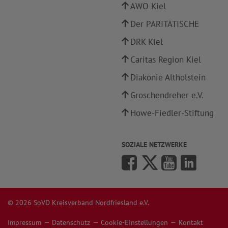
AWO Kiel
Der PARITÄTISCHE
DRK Kiel
Caritas Region Kiel
Diakonie Altholstein
Groschendreher e.V.
Howe-Fiedler-Stiftung
SOZIALE NETZWERKE
© 2026 SoVD Kreisverband Nordfriesland e.V.
Impressum
Datenschutz
Cookie-Einstellungen
Kontakt