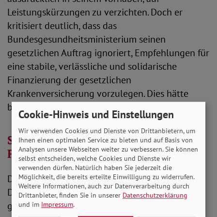
Leistungskürzungen zu verzichten. Doch er
kritisiert deutlich, dass das
Bundesgesundheitsministerium seinen
gesetzlichen Auftrag ignoriert, Empfehlungen für
eine stabile, verlässliche und solidarische
Finanzierung der gesetzlichen
Krankenversicherung vorzulegen. Dies hätte
bereits bis Mai dieses Jahres geschehen sollen.
Cookie-Hinweis und Einstellungen
Wir verwenden Cookies und Dienste von Drittanbietern, um
SoVD: Finanzen der GKV auf neue
Ihnen einen optimalen Service zu bieten und auf Basis von
Analysen unsere Webseiten weiter zu verbessern. Sie können
Füße stellen
selbst entscheiden, welche Cookies und Dienste wir
verwenden dürfen. Natürlich haben Sie jederzeit die
Möglichkeit, die bereits erteilte Einwilligung zu widerrufen.
Der SoVD hätte sich gewünscht, dass zur
Weitere Informationen, auch zur Datenverarbeitung durch
Deckung des Finanzbedarfs andere Wege
Drittanbieter, finden Sie in unserer
Datenschutzerklärung
gegangen wären.
und im
Impressum
.