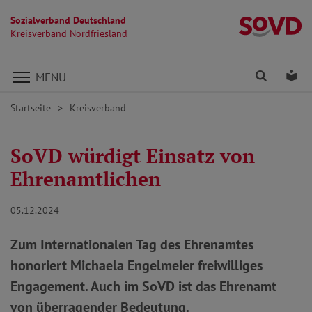
Sozialverband Deutschland
Kr
Kreisverband Nordfriesland
Direkt zu den Inhalten springen
Finden
Lei
MENÜ
Startseite
Kreisverband
SoVD würdigt Einsatz von
Ehrenamtlichen
05.12.2024
Zum Internationalen Tag des Ehrenamtes
honoriert Michaela Engelmeier freiwilliges
Engagement. Auch im SoVD ist das Ehrenamt
von überragender Bedeutung.