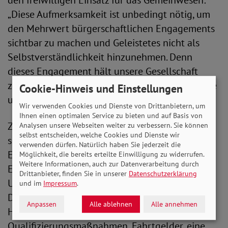
den freiwilligen Einsatz für das Gemeinwesen:
„Diese Aufmerksamkeit ist unbedingt nötig, um
den Mehrwert bürgerschaftlichen Engagements
sichtbar zu machen und Geleistetes nicht als
Selbstverständlichkeit hinzunehmen. Denn
dieses Engagement hält unsere Gesellschaft
zusammen - ohne ehrenamtlich Engagierte wäre
Cookie-Hinweis und Einstellungen
unsere Gesellschaft um vieles ärmer.“
Wir verwenden Cookies und Dienste von Drittanbietern, um
Ihnen einen optimalen Service zu bieten und auf Basis von
Zugleich fordert sie, ihren Einsatz nicht als
Analysen unsere Webseiten weiter zu verbessern. Sie können
selbst entscheiden, welche Cookies und Dienste wir
selbstverständlich anzusehen und ehrenamtlich
verwenden dürfen. Natürlich haben Sie jederzeit die
Engagierten gute Strukturen zu bieten. „Das
Möglichkeit, die bereits erteilte Einwilligung zu widerrufen.
Weitere Informationen, auch zur Datenverarbeitung durch
Ehrenamt braucht allerdings auch selbst
Drittanbieter, finden Sie in unserer
Datenschutzerklärung
Unterstützung und ermöglichende Strukturen.
und im
Impressum
.
Dazu gehören auch eine Unfall- und
Anpassen
Alle ablehnen
Alle annehmen
Haftpflichtversicherung,
Qualifizierungsmaßnahmen, Fahrtgelder, eine