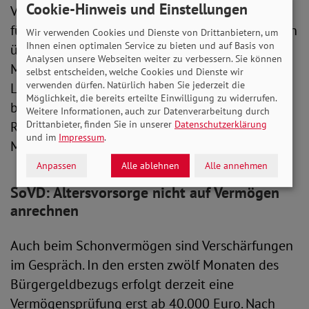
Cookie-Hinweis und Einstellungen
Vorstandsvorsitzende Michaela Engelmeier. Sie
führt weiter aus: „Das Jobcenter übernimmt dann
Wir verwenden Cookies und Dienste von Drittanbietern, um
Ihnen einen optimalen Service zu bieten und auf Basis von
über kurz oder lang nur noch einen Teil der
Analysen unsere Webseiten weiter zu verbessern. Sie können
Miete – für den anderen Teil müssen die
selbst entscheiden, welche Cookies und Dienste wir
verwenden dürfen. Natürlich haben Sie jederzeit die
Leistungsbeziehenden selbst aufkommen. Das
Möglichkeit, die bereits erteilte Einwilligung zu widerrufen.
bedeutet de facto eine Kürzung ihres
Weitere Informationen, auch zur Datenverarbeitung durch
Regelsatzes. Denn der Regelbedarf ist nicht für
Drittanbieter, finden Sie in unserer
Datenschutzerklärung
und im
Impressum
.
Mietzahlungen vorgesehen.“
Anpassen
Alle ablehnen
Alle annehmen
SoVD: Altersvorsorge nicht auf Vermögen
anrechnen
Auch beim Schonvermögen sind Verschärfungen
im Gespräch. In den ersten zwölf Monaten des
Bürgergeldbezugs erfolgt derzeit eine
Vermögensprüfung erst ab 40.000 Euro. Nach