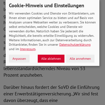
tragfähig erwiesen. „Nur ein stabiles und
Cookie-Hinweis und Einstellungen
lebensstandardsicherndes Rentenniveau in der
Wir verwenden Cookies und Dienste von Drittanbietern, um
gesetzlichen Rentenversicherung garantiert
Ihnen einen optimalen Service zu bieten und auf Basis von
heutigen Rentner*innen sowie jüngeren
Analysen unsere Webseiten weiter zu verbessern. Sie können
selbst entscheiden, welche Cookies und Dienste wir
Generationen eine verlässliche und
verwenden dürfen. Natürlich haben Sie jederzeit die
auskömmliche Rente“, betont Bauer. Der SoVD
Möglichkeit, die bereits erteilte Einwilligung zu widerrufen.
Weitere Informationen, auch zur Datenverarbeitung durch
setzt sich daher dafür ein, alle künstlichen
Drittanbieter, finden Sie in unserer
Datenschutzerklärung
Faktoren zu streichen, welche sich negativ auf
und im
Impressum
.
die Rentenentwicklung auswirken, und das
Anpassen
Alle ablehnen
Alle annehmen
Rentenniveau schrittweise wieder auf ein
lebensstandardsicherndes Niveau von 53
Prozent anzuheben.
Darüber hinaus fordert der SoVD die Einführung
einer Erwerbstätigenversicherung. „Wir sind fest
davon überzeugt, dass eine