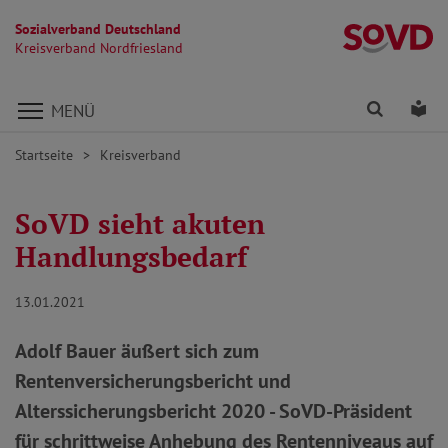
Sozialverband Deutschland
Kr
Kreisverband Nordfriesland
Direkt zu den Inhalten springen
Finden
Lei
MENÜ
Startseite
Kreisverband
SoVD sieht akuten
Handlungsbedarf
13.01.2021
Adolf Bauer äußert sich zum
Rentenversicherungsbericht und
Alterssicherungsbericht 2020 - SoVD-Präsident
für schrittweise Anhebung des Rentenniveaus auf