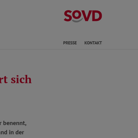
Kreisverband No
he
PRESSE
KONTAKT
t sich
r benennt,
nd in der