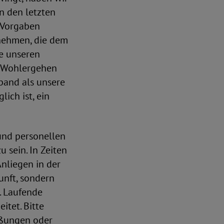
in den letzten
 Vorgaben
nehmen, die dem
ie unseren
hr Wohlergehen
rband als unsere
ich ist, ein
 und personellen
 sein. In Zeiten
Anliegen in der
nft, sondern
. Laufende
itet. Bitte
eßungen oder