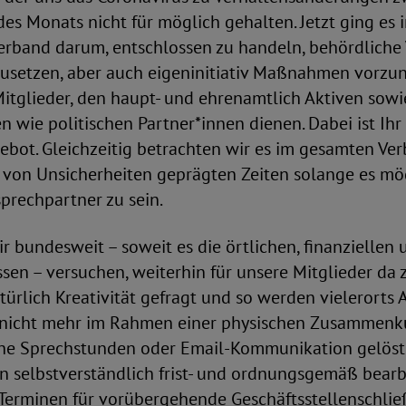
es Monats nicht für möglich gehalten. Jetzt ging es 
erband darum, entschlossen zu handeln, behördliche
setzen, aber auch eigeninitiativ Maßnahmen vorzu
itglieder, den haupt- und ehrenamtlich Aktiven sow
en wie politischen Partner*innen dienen. Dabei ist I
ebot. Gleichzeitig betrachten wir es im gesamten Ve
en von Unsicherheiten geprägten Zeiten solange es mögl
sprechpartner zu sein.
 bundesweit – soweit es die örtlichen, finanziellen
sen – versuchen, weiterhin für unsere Mitglieder da zu
atürlich Kreativität gefragt und so werden vielerorts 
nicht mehr im Rahmen einer physischen Zusammenku
che Sprechstunden oder Email-Kommunikation gelöst
 selbstverständlich frist- und ordnungsgemäß bearbe
 Terminen für vorübergehende Geschäftsstellenschli