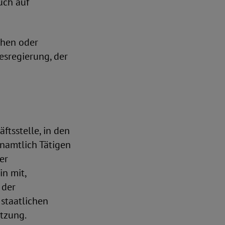
uch auf
chen oder
esregierung, der
ftsstelle, in den
enamtlich Tätigen
er
n mit,
 der
staatlichen
tzung.