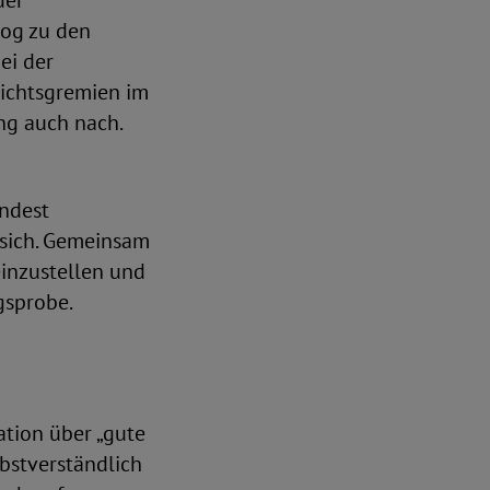
der
log zu den
ei der
ichtsgremien im
ng auch nach.
indest
 sich. Gemeinsam
einzustellen und
gsprobe.
ation über „gute
bstverständlich