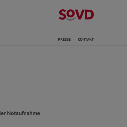
Kreisverband No
he
PRESSE
KONTAKT
 der Notaufnahme