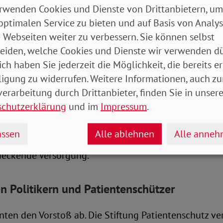
rwenden Cookies und Dienste von Drittanbietern, um
lag entzündete sich viel Kritik. Auch der SoVD lehnt
optimalen Service zu bieten und auf Basis von Analy
Die SoVD-Vorstandsvorsitzende Michaela Engelmeier st
 Webseiten weiter zu verbessern. Sie können selbst
, unabhängig vom Geldbeutel, Tageszeit und Wohno
eiden, welche Cookies und Dienste wir verwenden dü
fallversorgung erhalten.”
ich haben Sie jederzeit die Möglichkeit, die bereits er
ligung zu widerrufen. Weitere Informationen, auch zu
ei es, die gesundheitliche Versorgung aufzubauen, d
erarbeitung durch Drittanbieter, finden Sie in unsere
ne bekämen und nicht auf die Notaufnahmen ausweic
schutzerklärung
und im
Impressum
.
Ansatz, die Menschen durch finanzielle Hürden abzus
eflage der Krankenhäuser durch Gebühren für Patient
ssen
Alle ablehnen
Alle anne
Das Gesundheitssystem muss personell und finanziell
deckende Versorgung.“
 Politikern und Patientenschützer
ten den Vorstoß ab. Die Stiftung Patientenschutz ve