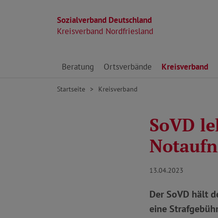
Sozialverband Deutschland
Kreisverband Nordfriesland
Direkt zu den Inhalten springen
Beratung
Ortsverbände
Kreisverband
Startseite
Kreisverband
SoVD le
Notauf
13.04.2023
Der SoVD hält d
eine Strafgebühr