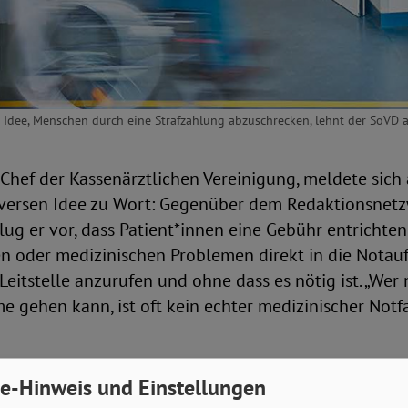
ie Idee, Menschen durch eine Strafzahlung abzuschrecken, lehnt der SoVD 
 Chef der Kassenärztlichen Vereinigung, meldete sic
oversen Idee zu Wort: Gegenüber dem Redaktionsnet
ug er vor, dass Patient*innen eine Gebühr entrichten
en oder medizinischen Problemen direkt in die Nota
Leitstelle anzurufen und ohne dass es nötig ist. „Wer 
 gehen kann, ist oft kein echter medizinischer Notfall
e-Hinweis und Einstellungen
ung ausbauen statt Kranke bestrafen