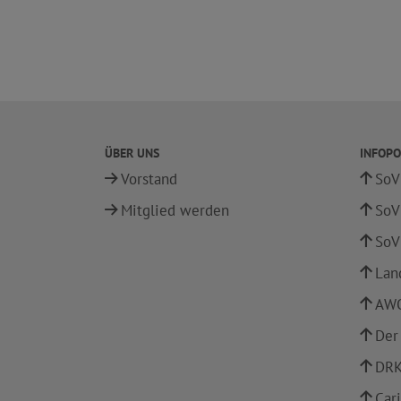
ÜBER UNS
INFOPO
Vorstand
SoV
Mitglied werden
SoV
SoV
Lan
AWO
Der
DRK
Car