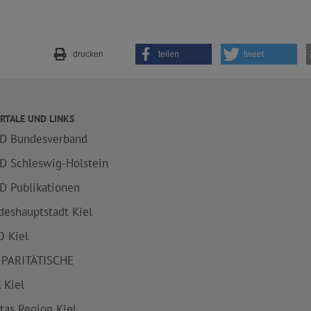
drucken
teilen
tweet
RTALE UND LINKS
D Bundesverband
D Schleswig-Holstein
D Publikationen
deshauptstadt Kiel
 Kiel
 PARITÄTISCHE
 Kiel
itas Region Kiel