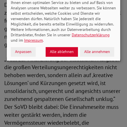
Ihnen einen optimalen Service zu bieten und auf Basis von
Deutsche Rentenversicherung. Diese darf nicht
Analysen unsere Webseiten weiter zu verbessern. Sie können
zum Selbstbedienungsladen werden. Dass Mittel
selbst entscheiden, welche Cookies und Dienste wir
verwenden dürfen. Natürlich haben Sie jederzeit die
für mehr Barrierefreiheit von Bahnhöfen
Möglichkeit, die bereits erteilte Einwilligung zu widerrufen.
gestrichen wurden, ist ebenso nicht
Weitere Informationen, auch zur Datenverarbeitung durch
Drittanbieter, finden Sie in unserer
Datenschutzerklärung
nachvollziehbar. Engelmeier fordert
und im
Impressum
.
grundsätzliche Reformen:
Anpassen
Alle ablehnen
Alle annehmen
„Dass zur Finanzierung der staatlichen Aufgaben
die großen Verteilungsungerechtigkeiten nicht
behoben werden, sondern allein auf ‚kreative
Lösungen‘ und Kürzungen gesetzt wird, ist
unsolidarisch, ungerecht und angesichts unserer
zunehmend gespaltenen Gesellschaft unklug.“
Der SoVD bleibt dabei: Die Einnahmeseite muss
weiter gestärkt werden, indem die
Vermögenssteuer wiederbelebt, die