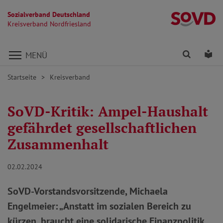
Sozialverband Deutschland
Kr
Kreisverband Nordfriesland
Direkt zu den Inhalten springen
Finden
Lei
MENÜ
Startseite
Kreisverband
SoVD-Kritik: Ampel-Haushalt
gefährdet gesellschaftlichen
Zusammenhalt
02.02.2024
SoVD-Vorstandsvorsitzende, Michaela
Engelmeier: „Anstatt im sozialen Bereich zu
kürzen, braucht eine solidarische Finanzpolitik,