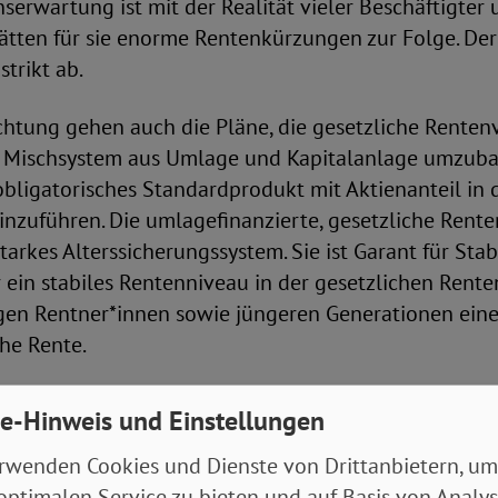
serwartung ist mit der Realität vieler Beschäftigter 
ätten für sie enorme Rentenkürzungen zur Folge. De
strikt ab.
ichtung gehen auch die Pläne, die gesetzliche Rente
ein Mischsystem aus Umlage und Kapitalanlage umzub
obligatorisches Standardprodukt mit Aktienanteil in 
inzuführen. Die umlagefinanzierte, gesetzliche Rent
starkes Alterssicherungssystem. Sie ist Garant für Stabi
r ein stabiles Rentenniveau in der gesetzlichen Rent
gen Rentner*innen sowie jüngeren Generationen eine
he Rente.
Modell der Alterssicherung hat sich hingegen als nic
e-Hinweis und Einstellungen
oVD lehnt daher einen weiteren Ausbau des
verfahrens zulasten der gesetzlichen Rentenversiche
rwenden Cookies und Dienste von Drittanbietern, um
optimalen Service zu bieten und auf Basis von Analy