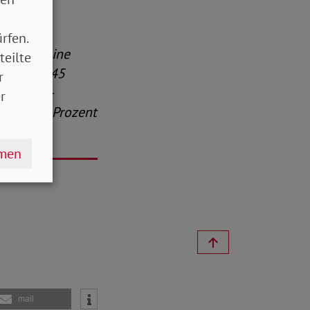
rfen.
s allgemeine
teilte
zeit von 45
r
wartung –
r
n von 0,5 Prozent
hmen
mail