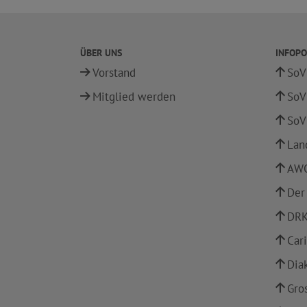
ÜBER UNS
INFOPO
Vorstand
SoV
Mitglied werden
SoV
SoV
Lan
AWO
Der
DRK
Car
Dia
Gro