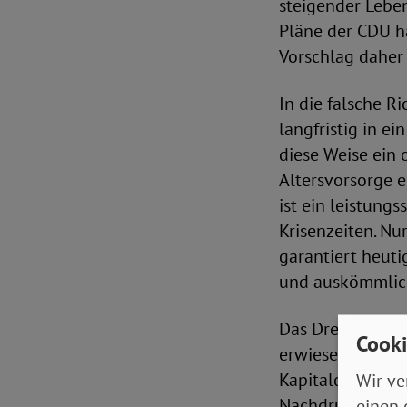
steigender Leben
Pläne der CDU h
Vorschlag daher 
In die falsche R
langfristig in 
diese Weise ein 
Altersvorsorge e
ist ein leistungs
Krisenzeiten. Nu
garantiert heuti
und auskömmlic
Das Drei-Säulen-
Cooki
erwiesen. Der S
Kapitaldeckungs
Wir ve
Nachdruck ab!“
einen 