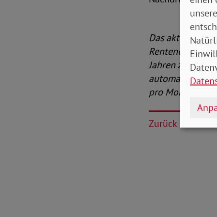
unsere
entsch
Das aktuelle CDU
Natürl
Renteneintrittsa
Einwil
Jahren zu ersetz
Datenv
automatisch stei
Daten
pro Monat beleg
Anpa
Zurück