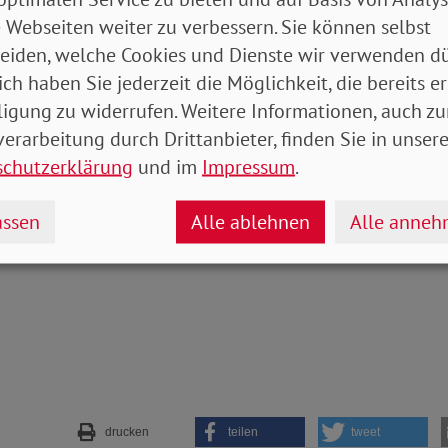
 Webseiten weiter zu verbessern. Sie können selbst
eiden, welche Cookies und Dienste wir verwenden dü
-Papier zur Reform der Alterssicherung sieht vor, da
ich haben Sie jederzeit die Möglichkeit, die bereits er
lter abzuschaffen und durch eine Regelversicherungs
ligung zu widerrufen. Weitere Informationen, auch zu
en. Diese soll – geknüpft an die allgemeine Lebenser
erarbeitung durch Drittanbieter, finden Sie in unsere
gen. Vorzeitige Renteneintritte sollen mit Abschläge
schutzerklärung
und im
Impressum
.
t werden.
ssen
Alle ablehnen
Alle anne
drucken
teilen
tweet