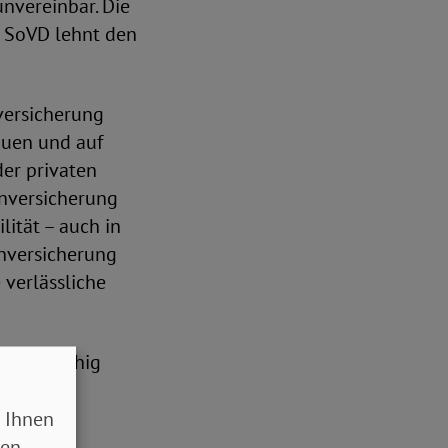
unvereinbar. Die
r SoVD lehnt den
nversicherung
auen und auf
der privaten
enversicherung
lität – auch in
enversicherung
 verlässliche
ht tragfähig
rung mit
 Ihnen
sen