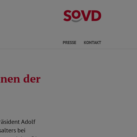
Kreisverband No
he
PRESSE
KONTAKT
änen der
äsident Adolf
alters bei