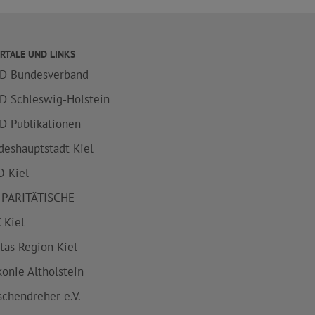
RTALE UND LINKS
D Bundesverband
D Schleswig-Holstein
D Publikationen
deshauptstadt Kiel
 Kiel
 PARITÄTISCHE
 Kiel
itas Region Kiel
konie Altholstein
schendreher e.V.