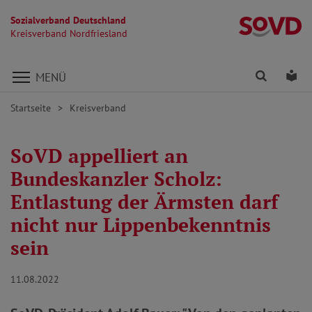
Sozialverband Deutschland
Kr
Kreisverband Nordfriesland
Direkt zu den Inhalten springen
Finden
Lei
MENÜ
Startseite
Kreisverband
SoVD appelliert an
Bundeskanzler Scholz:
Entlastung der Ärmsten darf
nicht nur Lippenbekenntnis
sein
11.08.2022