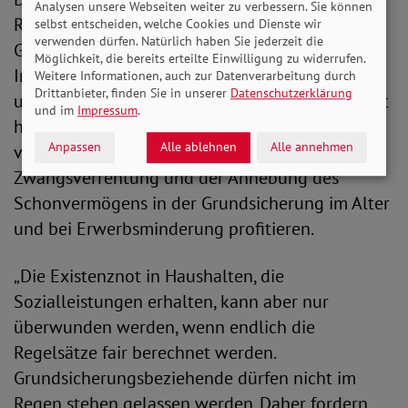
Analysen unsere Webseiten weiter zu verbessern. Sie können
Referentenentwurf zum Bürgergeld endlich die
selbst entscheiden, welche Cookies und Dienste wir
verwenden dürfen. Natürlich haben Sie jederzeit die
Grundsicherung verbessert werden soll.
Möglichkeit, die bereits erteilte Einwilligung zu widerrufen.
Insgesamt setzt der Entwurf viele Forderungen
Weitere Informationen, auch zur Datenverarbeitung durch
Drittanbieter, finden Sie in unserer
Datenschutzerklärung
um, die wir immer wieder an die Politik gerichtet
und im
Impressum
.
haben. So würden ältere Menschen vor allem
Anpassen
Alle ablehnen
Alle annehmen
von der geplanten Abschaffung der
Zwangsverrentung und der Anhebung des
Schonvermögens in der Grundsicherung im Alter
und bei Erwerbsminderung profitieren.
„Die Existenznot in Haushalten, die
Sozialleistungen erhalten, kann aber nur
überwunden werden, wenn endlich die
Regelsätze fair berechnet werden.
Grundsicherungsbeziehende dürfen nicht im
Regen stehen gelassen werden. Daher fordern