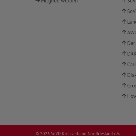
Mitglied werden
SoV
SoV
Lan
AWO
Der
DRK
Car
Dia
Gro
How
© 2026 SoVD Kreisverband Nordfriesland e.V.