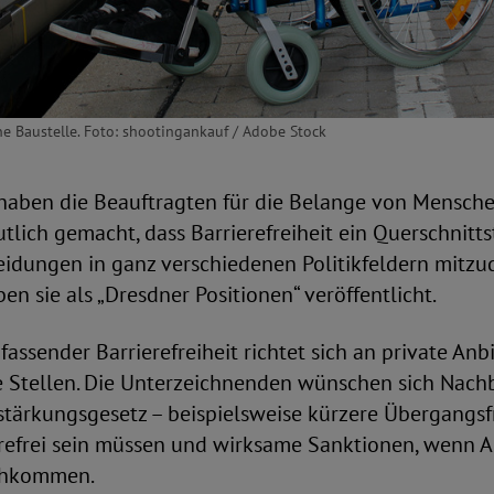
ine Baustelle. Foto: shootingankauf / Adobe Stock
 haben die Beauftragten für die Belange von Mensch
lich gemacht, dass Barrierefreiheit ein Querschnitts
eidungen in ganz verschiedenen Politikfeldern mitzud
n sie als „Dresdner Positionen“ veröffentlicht.
assender Barrierefreiheit richtet sich an private An
he Stellen. Die Unterzeichnenden wünschen sich Nac
sstärkungsgesetz – beispielsweise kürzere Übergangsfr
refrei sein müssen und wirksame Sanktionen, wenn An
achkommen.