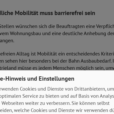
iche Mobilität muss barrierefrei sein
Stellen wünschen sich die Beauftragten eine Verpflic
sivem Wohnungsbau und eine deutliche Anhebung der
fangen.
efreien Alltag ist Mobilität ein entscheidendes Kriter
n sehen hier besonders bei der Bahn Ausbaubedarf. 
rieland müsse es jedem Menschen möglich sein, umw
gelangen. Sie fordern daher zusätzliche Mittel, um 
e-Hinweis und Einstellungen
zubauen und stillgelegte Bahnstrecken zu reaktiviere
rwenden Cookies und Dienste von Drittanbietern, um
optimalen Service zu bieten und auf Basis von Analy
 dem Arbeitsmarkt voranbringen
 Webseiten weiter zu verbessern. Sie können selbst
eiden, welche Cookies und Dienste wir verwenden dü
iheit müsse auch im digitalen Raum erlebbar sein – 