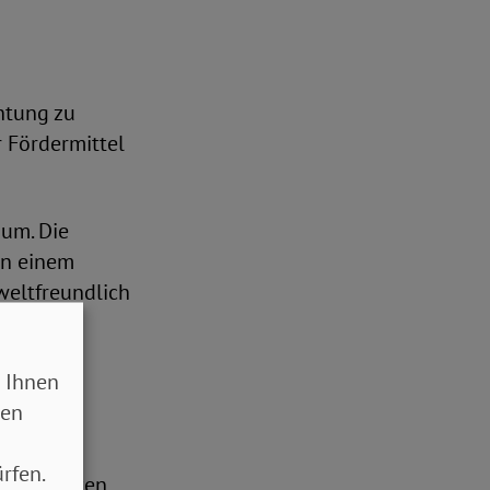
htung zu
 Fördermittel
ium. Die
In einem
eltfreundlich
Bahnhöfe
n.
 Ihnen
sen
rfen.
hier müssten