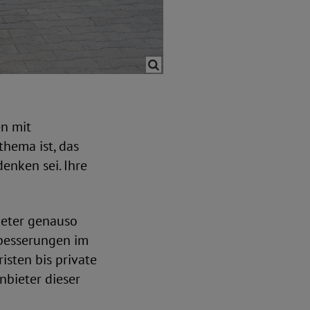
en mit
thema ist, das
enken sei. Ihre
bieter genauso
hbesserungen im
isten bis private
bieter dieser