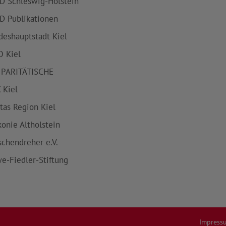
D Schleswig-Holstein
D Publikationen
deshauptstadt Kiel
 Kiel
 PARITÄTISCHE
 Kiel
itas Region Kiel
konie Altholstein
schendreher e.V.
e-Fiedler-Stiftung
Impress