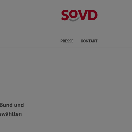
Kreisverband No
he
PRESSE
KONTAKT
 Bund und
ewählten