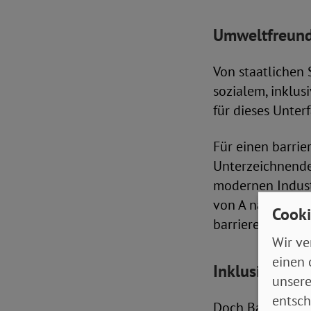
Umweltfreundl
Von staatlichen 
sozialem, inklu
für dieses Unter
Für einen barrier
Unterzeichnende
modernen Indust
von A nach B zu 
Cooki
barrierefrei aus
Wir ve
einen 
Inklusion auf
unsere
entsch
Doch Barrierefre