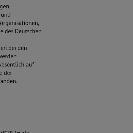
igen
e und
organisationen,
ode des Deutschen
r
uen bei den
werden.
wesentlich auf
e der
tanden.