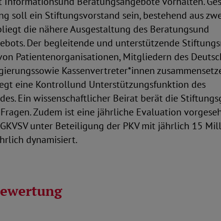
 Informationsund Beratungsangebote vorhalten. Ges
ng soll ein Stiftungsvorstand sein, bestehend aus zw
bliegt die nähere Ausgestaltung des Beratungsund
bots. Der begleitende und unterstützende Stiftungsr
 von Patientenorganisationen, Mitgliedern des Deuts
gierungssowie Kassenvertreter*innen zusammensetz
iegt eine Kontrollund Unterstützungsfunktion des
des. Ein wissenschaftlicher Beirat berät die Stiftung
Fragen. Zudem ist eine jährliche Evaluation vorgese
 GKVSV unter Beteiligung der PKV mit jährlich 15 Mil
hrlich dynamisiert.
bewertung