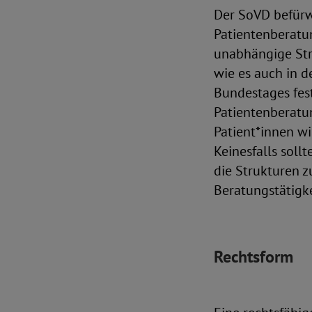
Der SoVD befürw
Patientenberatun
unabhängige Str
wie es auch in d
Bundestages fes
Patientenberatu
Patient*innen w
Keinesfalls soll
die Strukturen z
Beratungstätigke
Rechtsform