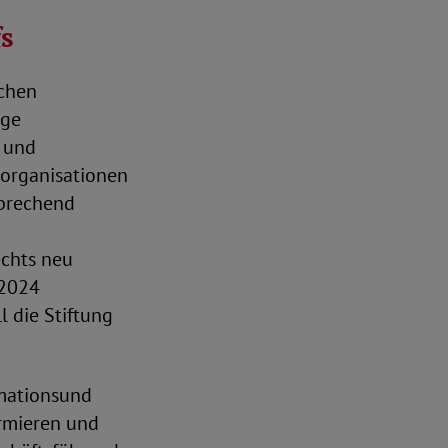
s
schen
ige
e und
norganisationen
sprechend
echts neu
 2024
 die Stiftung
rmationsund
ormieren und