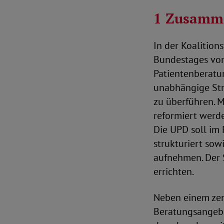
1 Zusamme
In der Koalition
Bundestages vom
Patientenberatun
unabhängige Str
zu überführen. 
reformiert werd
Die UPD soll im
strukturiert sow
aufnehmen. Der 
errichten.
Neben einem zen
Beratungsangebo