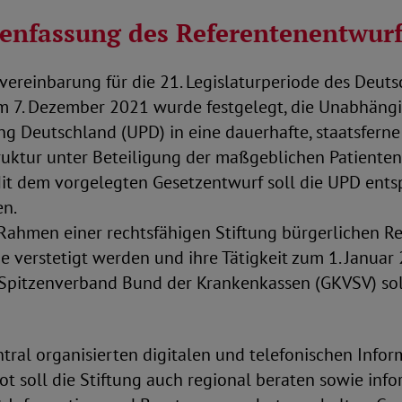
nfassung des Referentenentwurf
svereinbarung für die 21. Legislaturperiode des Deut
 7. Dezember 2021 wurde festgelegt, die Unabhäng
g Deutschland (UPD) in eine dauerhafte, staatsfern
uktur unter Beteiligung der maßgeblichen Patiente
Mit dem vorgelegten Gesetzentwurf soll die UPD ent
en.
 Rahmen einer rechtsfähigen Stiftung bürgerlichen R
ie verstetigt werden und ihre Tätigkeit zum 1. Januar
Spitzenverband Bund der Krankenkassen (GKVSV) soll
tral organisierten digitalen und telefonischen Info
t soll die Stiftung auch regional beraten sowie inf