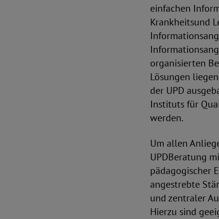
einfachen Infor
Krankheitsund L
Informationsang
Informationsang
organisierten B
Lösungen liegen 
der UPD ausgeba
Instituts für Qu
werden.
Um allen Anlieg
UPDBeratung mit 
pädagogischer Exp
angestrebte Stä
und zentraler Au
Hierzu sind gee