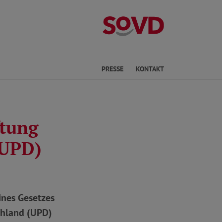
Kreisverband No
he
PRESSE
KONTAKT
ftung
(UPD)
ines Gesetzes
chland (UPD)