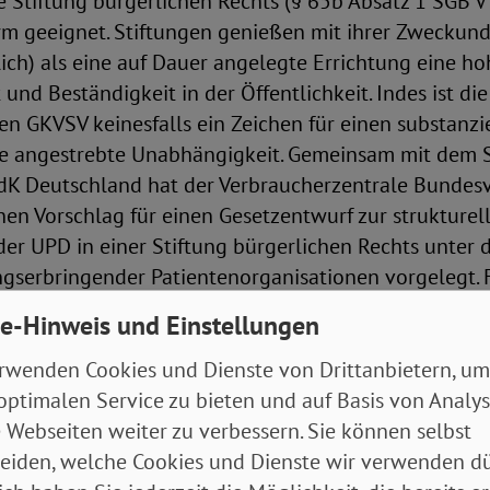
e Stiftung bürgerlichen Rechts (§ 65b Absatz 1 SGB V 
rm geeignet. Stiftungen genießen mit ihrer Zweckun
ch) als eine auf Dauer angelegte Errichtung eine ho
und Beständigkeit in der Öffentlichkeit. Indes ist die
en GKVSV keinesfalls ein Zeichen für einen substanzi
ne angestrebte Unabhängigkeit. Gemeinsam mit dem
dK Deutschland hat der Verbraucherzentrale Bundes
en Vorschlag für einen Gesetzentwurf zur strukturel
er UPD in einer Stiftung bürgerlichen Rechts unter d
gserbringender Patientenorganisationen vorgelegt. 
erte Ausgestaltung der neuen UPD sind die beteiligt
e-Hinweis und Einstellungen
sationen an dem Gestaltungsprozess der Stiftungssa
rwenden Cookies und Dienste von Drittanbietern, um
optimalen Service zu bieten und auf Basis von Analy
 Webseiten weiter zu verbessern. Sie können selbst
eiden, welche Cookies und Dienste wir verwenden dü
Stiftung