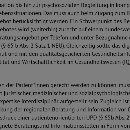
mation bis hin zur psychosozialen Begleitung in kom
ebenssituationen. Das muss auch beim Zugang zum 
ebot berücksichtigt werden. Ein Schwerpunkt des B
ebotes wird (weiterhin) zurecht auf einem bundeswei
eratungsangebot per Telefon und unter Bezugnahme d
(§ 65 b Abs. 2 Satz 1 NEU). Gleichzeitig sollte das di
ut und mit den qualitätsgesicherten Gesundheitsin
alität und Wirtschaftlichkeit im Gesundheitswesen (I
en der Patient*innen gerecht werden zu können, muss
juristischer, medizinischer und sozialpsychologisch
ertise interdisziplinär aufgestellt sein. Zugleich ist
rkung der regionalen Beratung und Information vor O
sdruck einer patientenorientierten UPD (§ 65b Abs. 2
ignete Beratungsund Informationsstellen in Form von