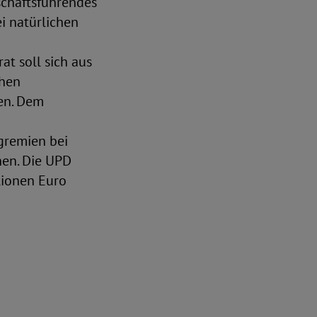
chäftsführendes
ei natürlichen
at soll sich aus
chen
en. Dem
sgremien bei
hen. Die UPD
lionen Euro