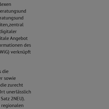
plexen
Beratungsund
eratungsund
ten,zentral
igitaler
gitale Angebot
formationen des
QWiG) verknüpft
 die
er sowie
 die zurecht
rt unerlässlich
 Satz 2NEU).
 regionalen