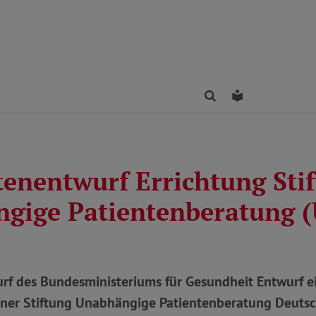
Finden
Leichte Sprac
tenentwurf Errichtung Sti
gige Patientenberatung 
rf des Bundesministeriums für Gesundheit Entwurf e
einer Stiftung Unabhängige Patientenberatung Deuts