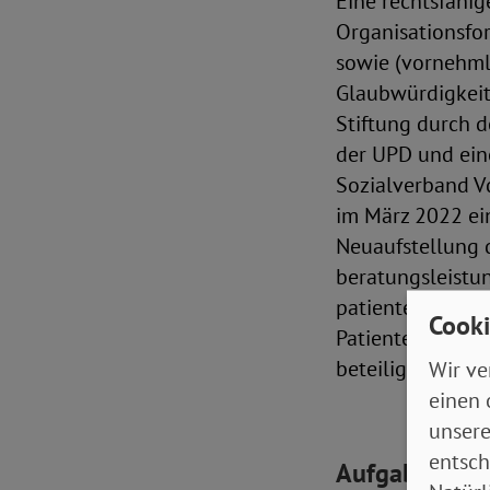
Eine rechtsfähig
Organisationsfo
sowie (vornehmli
Glaubwürdigkeit 
Stiftung durch d
der UPD und ei
Sozialverband V
im März 2022 ein
Neuaufstellung d
beratungsleistun
patientenorienti
Cooki
Patientenorgani
beteiligen.
Wir ve
einen 
unsere
entsch
Aufgaben der 