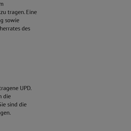
em
u tragen. Eine
ng sowie
cherrates des
etragene UPD.
n die
ie sind die
igen.