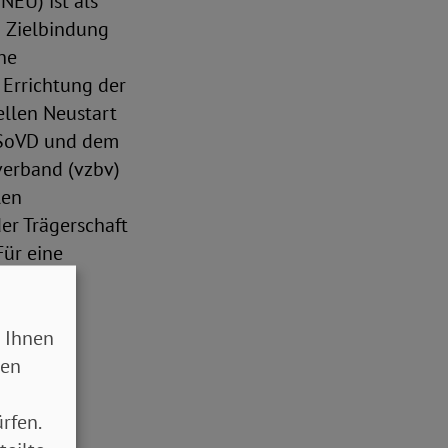
NEU) ist als
d Zielbindung
he
 Errichtung der
ellen Neustart
 SoVD und dem
verband (vzbv)
len
er Trägerschaft
Für eine
en
tzung zu
 Ihnen
sen
rfen.