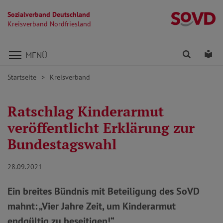
Sozialverband Deutschland
Kr
Kreisverband Nordfriesland
Direkt zu den Inhalten springen
Finden
Lei
MENÜ
Startseite
Kreisverband
Ratschlag Kinderarmut
veröffentlicht Erklärung zur
Bundestagswahl
28.09.2021
Ein breites Bündnis mit Beteiligung des SoVD
mahnt: „Vier Jahre Zeit, um Kinderarmut
endgültig zu beseitigen!“