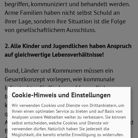
begriffen, kommuniziert und behandelt werden.
Arme Familien haben nicht selbst Schuld an
ihrer Lage, sondern ihre Situation ist die Folge
von gesellschaftlichem Ausschluss.
2. Alle Kinder und Jugendlichen haben Anspruch
auf gleichwertige Lebensverhältnisse!
Bund, Länder und Kommunen müssen ein
Gesamtkonzept vorlegen, wie kommunale
Infrastruktur für Kinder und Jugendliche
Cookie-Hinweis und Einstellungen
bedarfsgerecht gestaltet und finanziert werden
kann. Dazu gehören bezahlbare Wohnungen,
Wir verwenden Cookies und Dienste von Drittanbietern, um
Ihnen einen optimalen Service zu bieten und auf Basis von
qualitativ hochwertige und armutssensible
Analysen unsere Webseiten weiter zu verbessern. Sie können
Angebote der Bildung, Betreuung, Erziehung und
selbst entscheiden, welche Cookies und Dienste wir
verwenden dürfen. Natürlich haben Sie jederzeit die
Begleitung, eine bedarfsorientierte, integrierte
Möglichkeit, die bereits erteilte Einwilligung zu widerrufen.