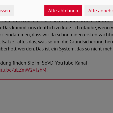
ssen
Alle ablehnen
Alle anne
hrer des SoVD-Landesverbandes Niedersachsen, Dirk 
ie Menschen auch einfach in den politischen Entsche
. Das kommt uns deutlich zu kurz. Ich glaube, wenn 
r eindämmen, dass wir da schon einen ersten wichtig
elsätze - alles das, was so um die Grundsicherung heru
überholt werden. Das ist ein System, das so nicht mehr
dung finden Sie im SoVD-YouTube-Kanal
outu.be/uEZmW2vTzhM
.