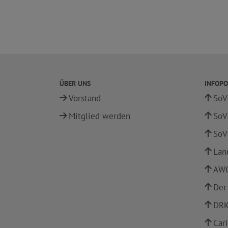
ÜBER UNS
INFOPO
Vorstand
SoV
Mitglied werden
SoV
SoV
Lan
AWO
Der
DRK
Car