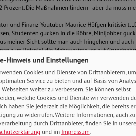
2 Prozent. Die Maßnahmen lindern - aber da muss meh
utor und Finanz-Youtuber Maurice Höfgen kritisiert: 
sen, Studenten gucken in die Röhre, Minijobber gucke
Aus meiner Sicht sollte man auch hingehen und auch 
man zum Beispiel die Mehrwertsteuer auf Grundnahru
iner Änderung auf EU-Ebene möglich - von sieben auf 
e-Hinweis und Einstellungen
rwenden Cookies und Dienste von Drittanbietern, um
optimalen Service zu bieten und auf Basis von Analy
itt ist erfolgreicher Wirtschafts-Podcaster und sieht
 Webseiten weiter zu verbessern. Sie können selbst
at viele Leute überhaupt am Staat und der Solidarge
eiden, welche Cookies und Dienste wir verwenden dü
und sorgt natürlich auch dafür, dass sich nur noch eg
ich haben Sie jederzeit die Möglichkeit, die bereits er
en, weil man ahnt, dass man sich nur alleine durchb
ligung zu widerrufen. Weitere Informationen, auch zu
ch jetzt gerade.“ Prof. Truger ergänzt: „In der Armu
erarbeitung durch Drittanbieter, finden Sie in unsere
hlossener vorgegangen werden. Aber ein Bürgergeld w
schutzerklärung
und im
Impressum
.
Vergleich zu Hartz IV.“