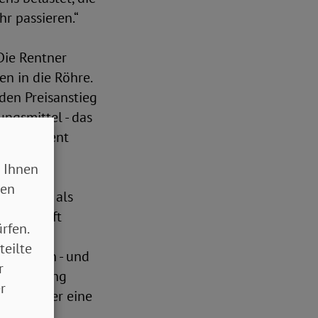
r passieren.“
„Die Rentner
n in die Röhre.
den Preisanstieg
ngsmittel - das
null Prozent
 Ihnen
sen
 Hartz VI als
meinschaft
rfen.
oistische
teilte
oxen kann - und
r
tsbekämpfung
r
äre sicher eine