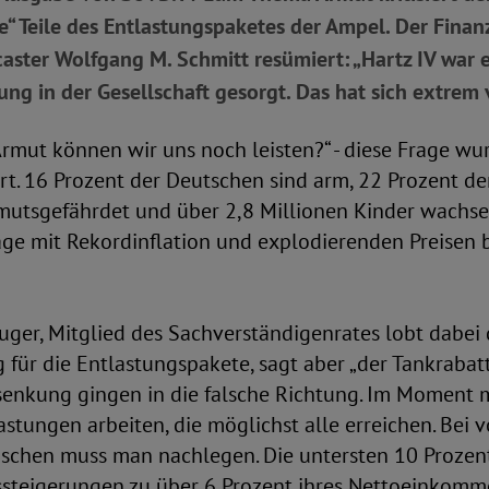
e“ Teile des Entlastungspaketes der Ampel. Der Finan
aster Wolfgang M. Schmitt resümiert: „Hartz IV war 
ung in der Gesellschaft gesorgt. Das hat sich extrem v
Armut können wir uns noch leisten?“ - diese Frage wu
rt. 16 Prozent der Deutschen sind arm, 22 Prozent de
utsgefährdet und über 2,8 Millionen Kinder wachsen
age mit Rekordinflation und explodierenden Preisen 
Truger, Mitglied des Sachverständigenrates lobt dabei 
für die Entlastungspakete, sagt aber „der Tankrabat
senkung gingen in die falsche Richtung. Im Moment 
stungen arbeiten, die möglichst alle erreichen. Bei 
schen muss man nachlegen. Die untersten 10 Prozen
ssteigerungen zu über 6 Prozent ihres Nettoeinkomme