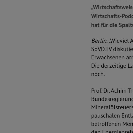
„Wirtschaftsweis
Wirtschafts-Podc
hat für die Spalt
Berlin.
„Wieviel 
SoVD.TV diskutie
Erwachsenen arm
Die derzeitige L
noch.
Prof. Dr. Achim 
Bundesregierung 
Mineralölsteuer
pauschalen Entla
betroffenen Men
den Energieprei