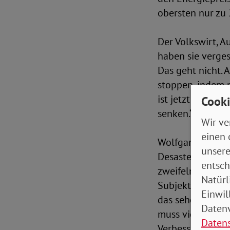
obersten nur zu 
Der Volkswirt, A
haben sie verges
Das geht nicht. 
stoppen, indem 
ist jetzt nach e
Cooki
senken.“
Wir ve
einen 
Wolfgang M. Schm
unsere
Desaster: „Das h
entsch
zweifeln lassen 
Natürl
Subjekte ausbild
Einwil
das sehen wir au
Datenv
muss viel entsc
Daten
Verbesserung im 