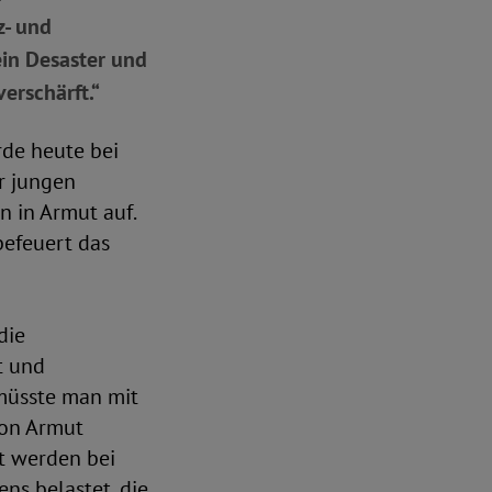
z- und
ein Desaster und
erschärft.“
rde heute bei
r jungen
 in Armut auf.
befeuert das
die
t und
müsste man mit
von Armut
t werden bei
ns belastet, die