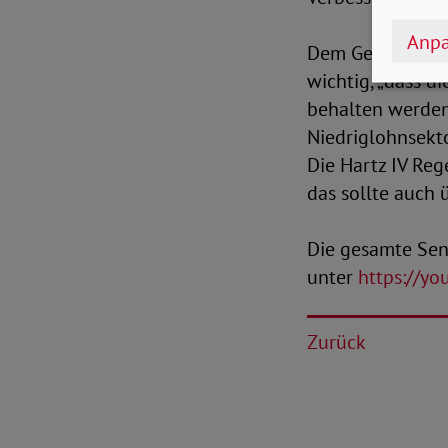
Anpa
Dem Geschäftsfü
wichtig, „dass d
behalten werden
Niedriglohnsekto
Die Hartz IV Reg
das sollte auch 
Die gesamte Sen
unter
https://y
Zurück