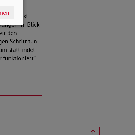
hmen
Swinke, ist
idungen im Blick
wir den
en Schritt tun.
m stattfindet -
 funktioniert.“