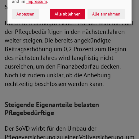
und im
Impressum
.
SoVD hat diesen Umstand mehrfach bemängelt.
Anpassen
Alle ablehnen
Alle annehmen
Durch den demografischen Wandel wird die Zahl
der Pflegebedürftigen in den nächsten Jahren
weiter steigen. Die bereits angekündigte
Beitragserhöhung um 0,2 Prozent zum Beginn
des nächsten Jahres wird langfristig nicht
ausreichen, um den Finanzbedarf zu decken.
Noch ist zudem unklar, ob die Anhebung
rechtzeitig beschlossen werden kann.
Steigende Eigenanteile belasten
Pflegebedürftige
Der SoVD wirbt für den Umbau der
Pflegeversicherung zu einer Vollversicherung, um