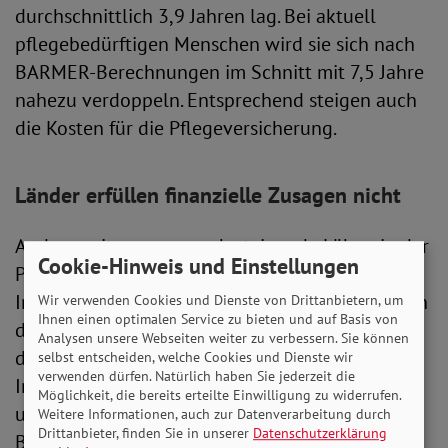
durchschnittlich 3,9 Jahren lag. Bei aktuell
pflegebedürftigen Menschen wird sie sich nach
BARMER-Berechnungen im Schnitt mit 7,5 Jahre
nahezu verdoppeln. Entsprechend steigen auch
die Kosten für die Pflegeversicherung.
Länder erfüllen finanzielle Zusagen nicht
Andererseits sorgen auch steigende Löhne in der
Cookie-Hinweis und Einstellungen
Pflege und hohe Investitionskosten für die
Infrastruktur der Pflegeheime für weitere Kosten
Wir verwenden Cookies und Dienste von Drittanbietern, um
Ihnen einen optimalen Service zu bieten und auf Basis von
der Pflegeversicherung. Die Barmer kritisiert,
Analysen unsere Webseiten weiter zu verbessern. Sie können
dass die Bundesländer ihren Anteil der
selbst entscheiden, welche Cookies und Dienste wir
verwenden dürfen. Natürlich haben Sie jederzeit die
Investitionskosten nicht übernehmen würden
Möglichkeit, die bereits erteilte Einwilligung zu widerrufen.
und stattdessen die Versicherten mit ihren
Weitere Informationen, auch zur Datenverarbeitung durch
Drittanbieter, finden Sie in unserer
Datenschutzerklärung
Beitragsmitteln dafür aufkommen. Auch der