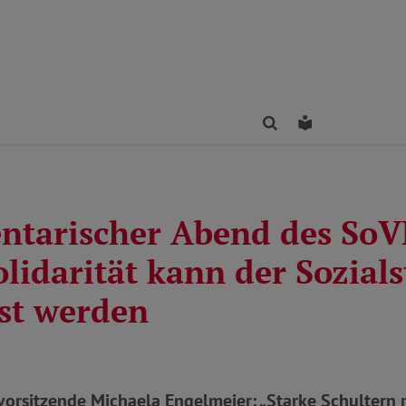
Finden
Leichte Sprac
ntarischer Abend des SoV
lidarität kann der Sozials
est werden
orsitzende Michaela Engelmeier: „Starke Schultern