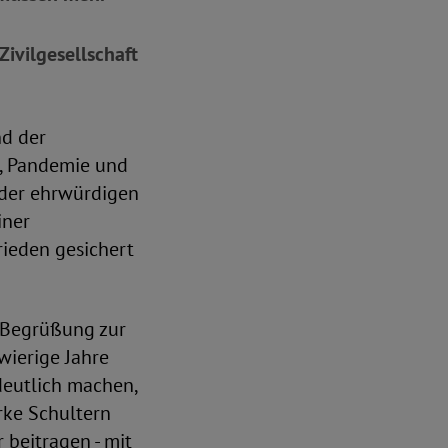
Zivilgesellschaft
nd der
g, Pandemie und
 der ehrwürdigen
iner
rieden gesichert
r Begrüßung zur
wierige Jahre
eutlich machen,
arke Schultern
beitragen - mit