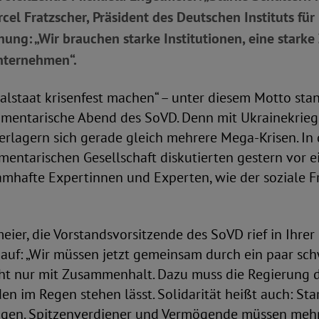
rcel Fratzscher, Präsident des Deutschen Instituts für
hung: „Wir brauchen starke Institutionen, eine starke 
Unternehmen“.
alstaat krisenfest machen“ – unter diesem Motto sta
lamentarische Abend des SoVD. Denn mit Ukrainekrie
rlagern sich gerade gleich mehrere Mega-Krisen. In
entarischen Gesellschaft diskutierten gestern vor e
amhafte Expertinnen und Experten, wie der soziale F
ier, die Vorstandsvorsitzende des SoVD rief in Ihre
auf: „Wir müssen jetzt gemeinsam durch ein paar sch
t nur mit Zusammenhalt. Dazu muss die Regierung d
en im Regen stehen lässt. Solidarität heißt auch: St
gen. Spitzenverdiener und Vermögende müssen mehr 