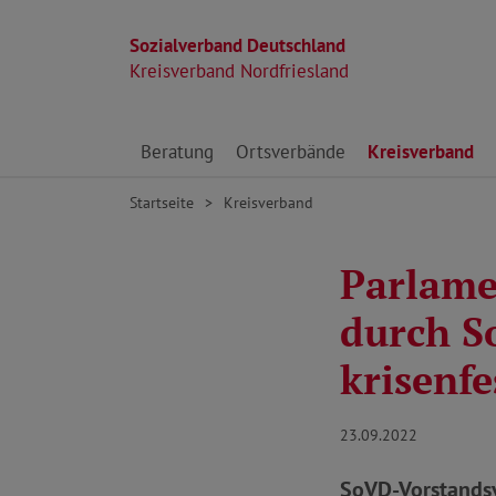
Sozialverband Deutschland
Kreisverband Nordfriesland
Direkt zu den Inhalten springen
Beratung
Ortsverbände
Kreisverband
Startseite
Kreisverband
Parlame
durch So
krisenf
23.09.2022
SoVD-Vorstandsv