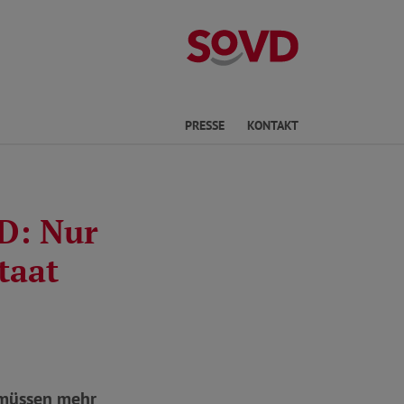
Kreisverband No
he
PRESSE
KONTAKT
D: Nur
taat
 müssen mehr