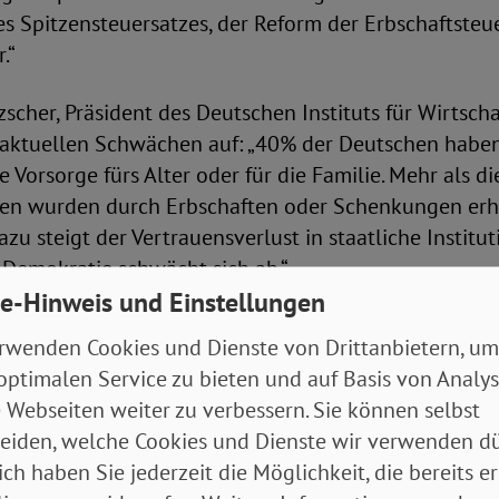
s Spitzensteuersatzes, der Reform der Erbschaftsteu
.“
tzscher, Präsident des Deutschen Instituts für Wirtsch
e aktuellen Schwächen auf: „40% der Deutschen haben
e Vorsorge fürs Alter oder für die Familie. Mehr als di
en wurden durch Erbschaften oder Schenkungen erha
azu steigt der Vertrauensverlust in staatliche Institu
Demokratie schwächt sich ab.“
e-Hinweis und Einstellungen
ber auch Lösungsansätze. „Die nötigen Stärken für di
rwenden Cookies und Dienste von Drittanbietern, um
eit sind bei uns gut verankert: Offenheit und Koope
optimalen Service zu bieten und auf Basis von Analy
ng der Wissenschaft. Außerdem braucht es starke Ins
 Webseiten weiter zu verbessern. Sie können selbst
e starke Zivilgesellschaft und dazu resiliente Unterne
eiden, welche Cookies und Dienste wir verwenden dü
ich haben Sie jederzeit die Möglichkeit, die bereits er