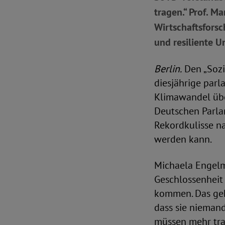
tragen.“ Prof. Ma
Wirtschaftsforsc
und resiliente 
Berlin.
Den „Sozi
diesjährige par
Klimawandel übe
Deutschen Parlam
Rekordkulisse n
werden kann.
Michaela Engelme
Geschlossenheit 
kommen. Das geh
dass sie niemand
müssen mehr tra