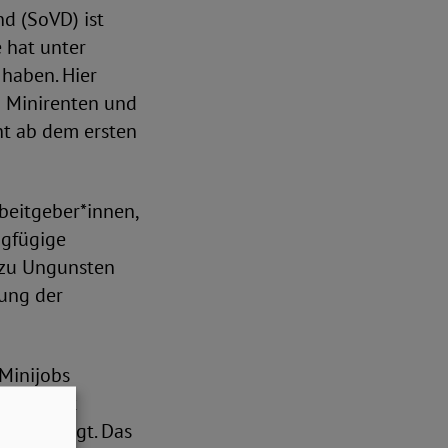
d (SoVD) ist
 hat unter
 haben. Hier
u Minirenten und
cht ab dem ersten
beitgeber*innen,
ingfügige
 zu Ungunsten
tung der
Minijobs
enden ist
beschäftigt. Das