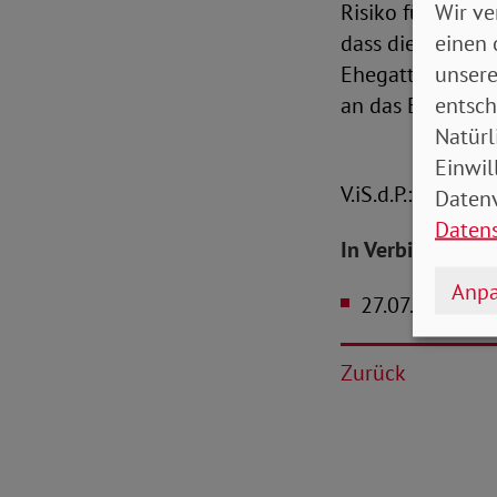
Wir ve
Risiko für Alters
einen 
dass die Brücke 
unsere
Ehegattensplitti
entsch
an das Ehegatten
Natürl
Einwil
V.iS.d.P.: Christ
Datenv
Daten
In Verbindung s
Anpa
27.07.2021
Leh
Zurück