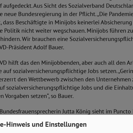
 aufgedeckt. Aus Sicht des Sozialverband Deutschlan
e neue Bundesregierung in der Pflicht. „Die Pandemie
 dass Beschäftigte in Minijobs keinerlei Absicherung
e Politik nicht weiter wegschauen. Minijobs führen z
erhindern. Wir brauchen eine Sozialversicherungspfli
oVD-Präsident Adolf Bauer.
VD hilft das den Minijobbenden, aber auch all den Ar
ie auf sozialversicherungspflichtige Jobs setzen. „Ger
erzerrt den Wettbewerb zwischen den Unternehmen
auf sozialversicherungspflichtige Jobs und die Einhal
en Vorgaben setzen“, so Bauer.
undesfrauensprecherin Jutta König sieht im Puncto 
lungsbedarf. „Der überwiegende Anteil der Minijobb
e-Hinweis und Einstellungen
erblichen Bereich sind 3.905.806 Frauen in Minijobs 