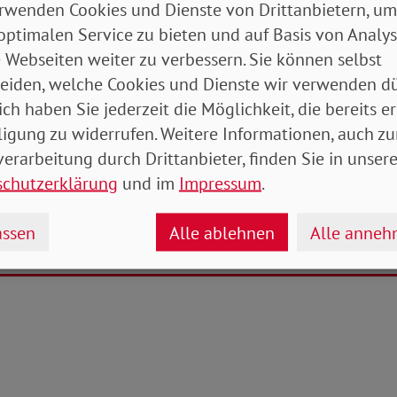
rwenden Cookies und Dienste von Drittanbietern, um
armut ist hier besonders hoch. Es wird Zeit, dass die Po
optimalen Service zu bieten und auf Basis von Analy
zum ersten Arbeitsmarkt durchweg nicht geglückt ist
 Webseiten weiter zu verbessern. Sie können selbst
ng begünstigt derzeit den Verbleib im Minijob. dahe
eiden, welche Cookies und Dienste wir verwenden dü
splitting ran.“
ich haben Sie jederzeit die Möglichkeit, die bereits er
ligung zu widerrufen. Weitere Informationen, auch zu
ian Draheim
erarbeitung durch Drittanbieter, finden Sie in unsere
schutzerklärung
und im
Impressum
.
tehende Artikel
ssen
Alle ablehnen
Alle anne
ren aus der Krise ziehen