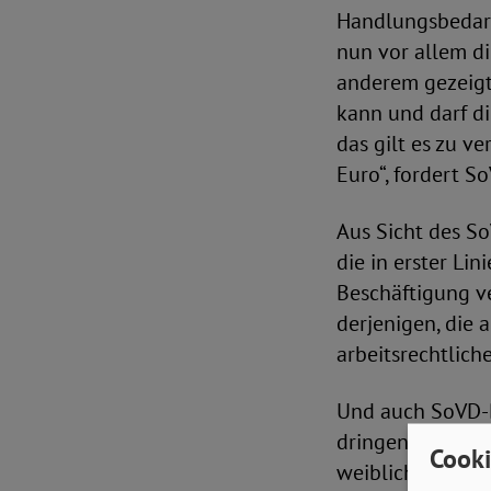
Handlungsbedarf
nun vor allem di
anderem gezeigt,
kann und darf di
das gilt es zu v
Euro“, fordert S
Aus Sicht des So
die in erster Lin
Beschäftigung v
derjenigen, die 
arbeitsrechtlich
Und auch SoVD-B
dringenden Hand
Cooki
weiblich. Im gew