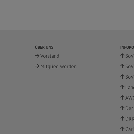
ÜBER UNS
INFOPO
Vorstand
SoV
Mitglied werden
SoV
SoV
Lan
AWO
Der
DRK
Car