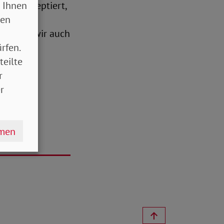
 Ihnen
litik akzeptiert,
sen
. Das
r müssen wir auch
rfen.
teilte
r
r
hmen