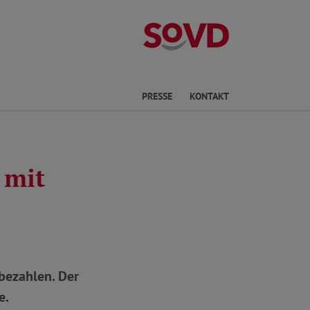
Kreisverband No
he
PRESSE
KONTAKT
 mit
bezahlen. Der
e.