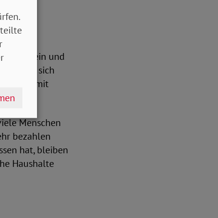
rfen.
teilte
r
nkommen ein und
r
 äußerte sich
Gespräch mit
hmen
viele Menschen
ehr bezahlen
sen hat, bleiben
che Haushalte