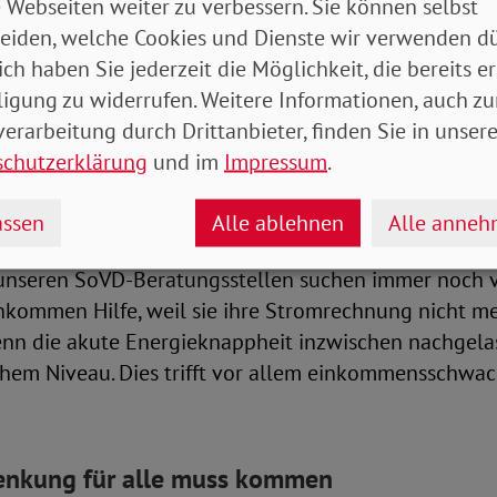
 Webseiten weiter zu verbessern. Sie können selbst
eiden, welche Cookies und Dienste wir verwenden dü
hen Hilfe in SoVD-Beratungsstellen
ich haben Sie jederzeit die Möglichkeit, die bereits er
ligung zu widerrufen. Weitere Informationen, auch zu
sich für die Belange von Menschen mit niedrigen Ei
erarbeitung durch Drittanbieter, finden Sie in unsere
e Unterstützung im Kampf gegen Energiearmut. Im Mai
schutzerklärung
und im
Impressum
.
ndsvorsitzende Michaela Engelmeier dazu in einem 
dfunk.
ssen
Alle ablehnen
Alle anne
n unseren SoVD-Beratungsstellen suchen immer noch 
nkommen Hilfe, weil sie ihre Stromrechnung nicht m
nn die akute Energieknappheit inzwischen nachgelas
hohem Niveau. Dies trifft vor allem einkommensschwa
enkung für alle muss kommen