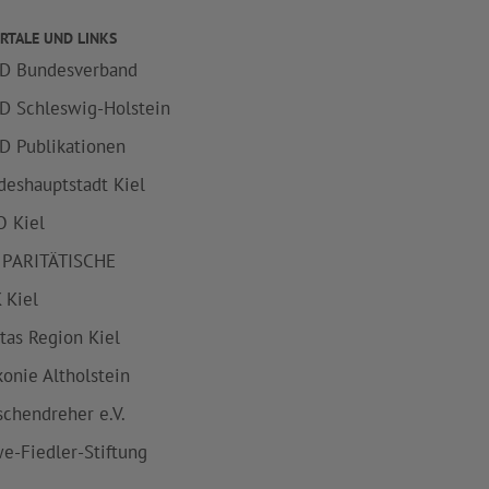
RTALE UND LINKS
D Bundesverband
D Schleswig-Holstein
D Publikationen
deshauptstadt Kiel
 Kiel
 PARITÄTISCHE
 Kiel
itas Region Kiel
konie Altholstein
schendreher e.V.
e-Fiedler-Stiftung