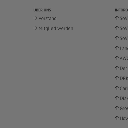
ÜBER UNS
INFOPO
Vorstand
SoV
Mitglied werden
SoV
SoV
Lan
AWO
Der
DRK
Car
Dia
Gro
How