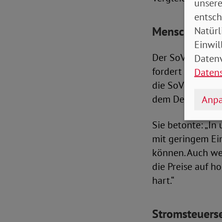
unsere
entsch
Menschen suc
Natürl
Einwil
Der SoVD setzt 
Datenv
fordert gezielt
Daten
die SoVD-Vorsta
dem Deutschlan
Anpa
Sie betonte: „I
mit geringem Ei
können. Auch we
die Preise auf 
hart.“
Stromsteuers