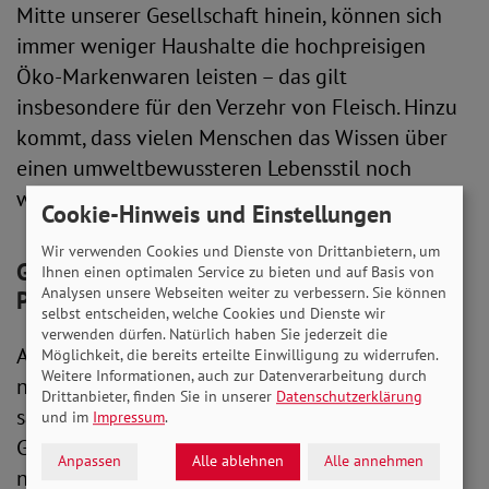
Mitte unserer Gesellschaft hinein, können sich
immer weniger Haushalte die hochpreisigen
Öko-Markenwaren leisten – das gilt
insbesondere für den Verzehr von Fleisch. Hinzu
kommt, dass vielen Menschen das Wissen über
einen umweltbewussteren Lebensstil noch
weitgehend fehlt.
Cookie-Hinweis und Einstellungen
Wir verwenden Cookies und Dienste von Drittanbietern, um
Gelingen der Klimawende nicht nur ins
Ihnen einen optimalen Service zu bieten und auf Basis von
Analysen unsere Webseiten weiter zu verbessern. Sie können
Private verlagern
selbst entscheiden, welche Cookies und Dienste wir
verwenden dürfen. Natürlich haben Sie jederzeit die
Auch mit weniger Geld kann grundsätzlich
Möglichkeit, die bereits erteilte Einwilligung zu widerrufen.
Weitere Informationen, auch zur Datenverarbeitung durch
nachhaltiger eingekauft werden – so etwa mit
Drittanbieter, finden Sie in unserer
Datenschutzerklärung
saisonal oder regional angebautem Obst und
und im
Impressum
.
Gemüse. Doch sollten in Sachen Klimaschutz
Anpassen
Alle ablehnen
Alle annehmen
nicht ausgerechnet diejenigen den Gürtel noch