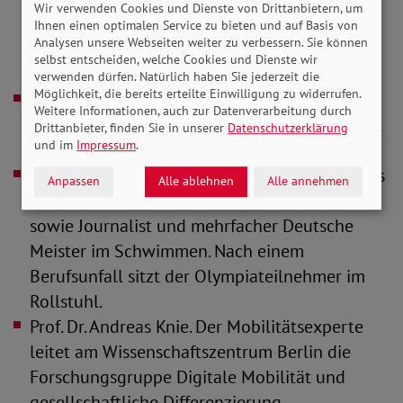
Wir verwenden Cookies und Dienste von Drittanbietern, um
Grünen im Bundestag und ist in ihrer Fraktion
Ihnen einen optimalen Service zu bieten und auf Basis von
Analysen unsere Webseiten weiter zu verbessern. Sie können
Berichterstatterin für Behindertenpolitik und
selbst entscheiden, welche Cookies und Dienste wir
Sozialhilfe.
verwenden dürfen. Natürlich haben Sie jederzeit die
Möglichkeit, die bereits erteilte Einwilligung zu widerrufen.
Constantin Grosch. Der Inklusionsaktivist
Weitere Informationen, auch zur Datenverarbeitung durch
kandidiert bei der anstehenden Landtagswahl
Drittanbieter, finden Sie in unserer
Datenschutzerklärung
und im
Impressum
.
in Niedersachsen für die SPD.
Dominik Peter. Er ist Vorstandsvorsitzender des
Anpassen
Alle ablehnen
Alle annehmen
Paritätischen Wohlfahrtsverbandes Berlin
sowie Journalist und mehrfacher Deutsche
Meister im Schwimmen. Nach einem
Berufsunfall sitzt der Olympiateilnehmer im
Rollstuhl.
Prof. Dr. Andreas Knie. Der Mobilitätsexperte
leitet am Wissenschaftszentrum Berlin die
Forschungsgruppe Digitale Mobilität und
gesellschaftliche Differenzierung.