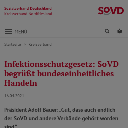
Sozialverband Deutschland
Kr
Kreisverband Nordfriesland
Direkt zu den Inhalten springen
Finden
Lei
MENÜ
Startseite
Kreisverband
Infektionsschutzgesetz: SoVD
begrüßt bundeseinheitliches
Handeln
16.04.2021
Präsident Adolf Bauer: „Gut, dass auch endlich
der SoVD und andere Verbände gehört worden
sind.“