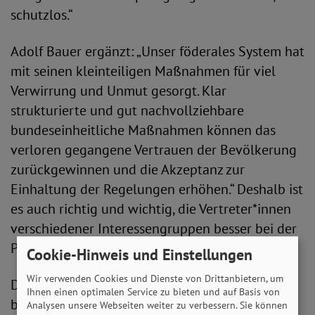
schutzlos.“
Adolf Bauer ergänzt: „Unser föderales System hat
mit seinen kleinteiligen Maßnahmen für viel
Verwirrung und Unmut gesorgt. Klar
strukturierte und gut nachvollziehbare
bundeseinheitliche Maßnahmen können das
verloren gegangene Vertrauen der Bevölkerung
zurückgewinnen und die Akzeptanz zur
Einhaltung der Regelungen erhöhen.“ Deshalb ist
es auch richtig und wichtig, die Vertreter*innen
verschiedener Interessengruppen besser bei der
Pandemiebekämpfung einzubeziehen.
Cookie-Hinweis und Einstellungen
Wir verwenden Cookies und Dienste von Drittanbietern, um
Dem SoVD-Präsidenten ist darüber hinaus eines
Ihnen einen optimalen Service zu bieten und auf Basis von
besonders wichtig: „Pandemiebedingte Kosten
Analysen unsere Webseiten weiter zu verbessern. Sie können