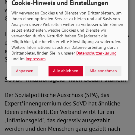
Menschen am unteren Ende gezielt entlastet"
Cookie-Hinweis und Einstellungen
worden, sondern es sei nach dem
Wir verwenden Cookies und Dienste von Drittanbietern, um
Gießkannenprinzip vorgegangen worden.
Ihnen einen optimalen Service zu bieten und auf Basis von
Analysen unsere Webseiten weiter zu verbessern. Sie können
selbst entscheiden, welche Cookies und Dienste wir
Einige Gruppen erhielten deshalb nicht die Hilfe,
verwenden dürfen. Natürlich haben Sie jederzeit die
die sie benötigten. "Menschen, die Hartz IV, die
Möglichkeit, die bereits erteilte Einwilligung zu widerrufen.
Weitere Informationen, auch zur Datenverarbeitung durch
eine Grundrente erzielen, die haben keinen
Drittanbieter, finden Sie in unserer
Datenschutzerklärung
Schutzmechanismus", warnte der DIW-Präsident.
und im
Impressum
.
Anpassen
Alle ablehnen
Alle annehmen
SoVD: "Inflationsgeld" nach Bedarf staffeln
Der Sozialpolitische Ausschuss (SPA), das
Expert*innengremium des SoVD hat ähnliche
Ideen entwickelt. Der Verband wirbt für ein
„Inflationsgeld“, das degressiv ausgezahlt
werden und den Menschen ganz gezielt nach