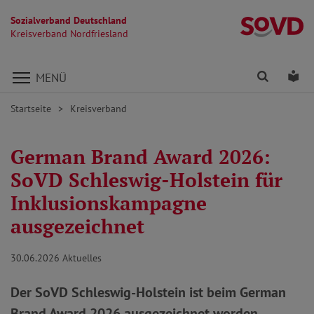
Sozialverband Deutschland
Kr
Kreisverband Nordfriesland
Direkt zu den Inhalten springen
Finden
Lei
MENÜ
Startseite
Kreisverband
German Brand Award 2026:
SoVD Schleswig-Holstein für
Inklusionskampagne
ausgezeichnet
30.06.2026
Aktuelles
Der SoVD Schleswig-Holstein ist beim German
Brand Award 2026 ausgezeichnet worden.