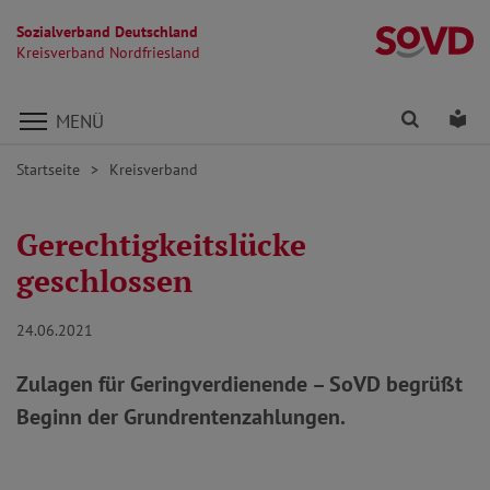
Sozialverband Deutschland
Kr
Kreisverband Nordfriesland
Direkt zu den Inhalten springen
Finden
Lei
MENÜ
Startseite
Kreisverband
Gerechtigkeitslücke
geschlossen
24.06.2021
Zulagen für Geringverdienende – SoVD begrüßt
Beginn der Grundrentenzahlungen.