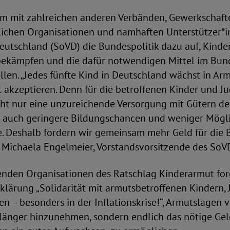
m mit zahlreichen anderen Verbänden, Gewerkschaft
tlichen Organisationen und namhaften Unterstützer*i
eutschland (SoVD) die Bundespolitik dazu auf, Kind
bekämpfen und die dafür notwendigen Mittel im Bun
llen. „Jedes fünfte Kind in Deutschland wächst in Arm
 akzeptieren. Denn für die betroffenen Kinder und J
ht nur eine unzureichende Versorgung mit Gütern des
n auch geringere Bildungschancen und weniger Mögli
be. Deshalb fordern wir gemeinsam mehr Geld für di
 Michaela Engelmeier, Vorstandsvorsitzende des SoV
enden Organisationen des Ratschlag Kinderarmut ford
lärung „Solidarität mit armutsbetroffenen Kindern,
en – besonders in der Inflationskrise!“, Armutslagen 
länger hinzunehmen, sondern endlich das nötige Gel