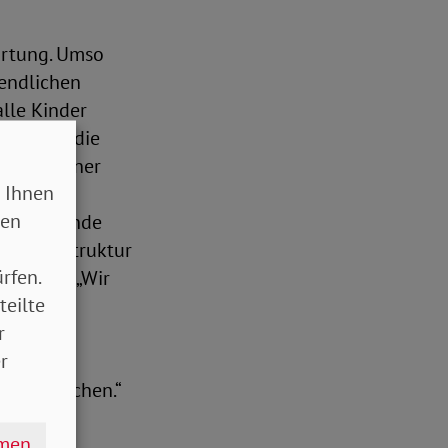
ortung. Umso
gendlichen
alle Kinder
dass sie die
rt. In einer
 Ihnen
 extremen
sen
alschen Ende
en Infrastruktur
rfen.
 Agenda. „Wir
teilte
r
gang zu
r
hen erreichen.“
lgreiche
hmen