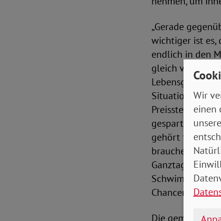
nehmen, um ihne
„Gerade gegenüb
wichtiger ist es
endlich in den M
gleich viel wert
Cooki
Lebensgrundlage 
Wir ve
Situation, in de
einen 
Preissteigerung
unsere
gespart werden“,
entsch
gehört für die S
Natürl
brauchen verläss
Einwil
Ganztagsbetreuu
Datenv
Schwimmbädern s
Daten
Chancengleichhei
Die gemeinsame E
Anpa