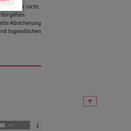
astruktur nicht
ohlergehen
elle Absicherung
 und Jugendlichen
mail