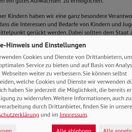
n ein gutes Aufwachsen zu ermöglichen.
er Kindern haben wir eine ganz besondere Verantw
, dass die Interessen und Bedarfe von Kindern und Ju
ittelpunkt gerückt werden. Dabei sollten dem Staat 
 sein. Insofern erwarten wir von der Bundesregierung, 
e-Hinweis und Einstellungen
und die Teilhabe von Kindern und Jugendlichen siche
rwenden Cookies und Dienste von Drittanbietern, um
r viele Privathaushalte und soziale Einrichtungen die
optimalen Service zu bieten und auf Basis von Analy
en kaum noch stemmen können, darf jetzt nicht am f
 Webseiten weiter zu verbessern. Sie können selbst
 fordert Engelmeier. Aber auch der Ausbau der sozial
eiden, welche Cookies und Dienste wir verwenden dü
oVD-Vorstandsvorsitzende dringend auf die politische
ich haben Sie jederzeit die Möglichkeit, die bereits er
liche, qualitativ hochwertige sowie bedarfsgerechte
ligung zu widerrufen. Weitere Informationen, auch zu
ng, mehr Kitas, aber auch einen kostengünstigen Zu
erarbeitung durch Drittanbieter, finden Sie in unsere
owie Musik- und Sportvereinen. Nur so können wir
schutzerklärung
und im
Impressum
.
t und soziale Teilhabe für alle Kinder und Jugendlic
rklärung basiert auf dem Wissen, dass für eine erfo
ssen
Alle ablehnen
Alle anne