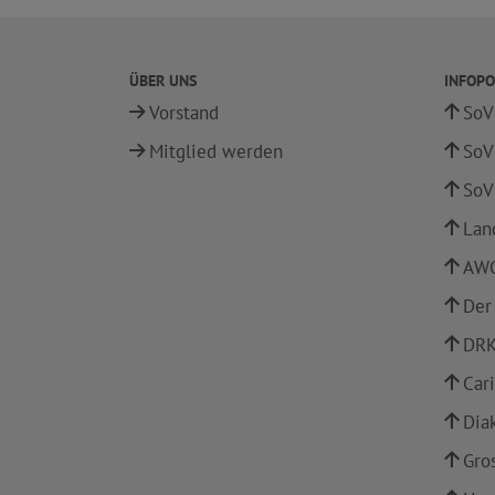
ÜBER UNS
INFOPO
Vorstand
SoV
Mitglied werden
SoV
SoV
Lan
AWO
Der
DRK
Car
Dia
Gro