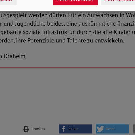
g monetäre Leistungen und Investitionen in die Infr
usgespielt werden dürfen. Für ein Aufwachsen in W
r und Jugendliche beides: eine auskömmliche finanzi
gebaute soziale Infrastruktur, durch die alle Kinder
rden, ihre Potenziale und Talente zu entwickeln.
ian Draheim
drucken
teilen
tweet