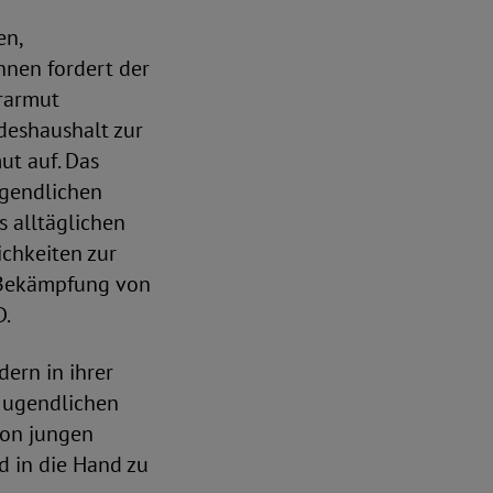
en,
nnen fordert der
erarmut
deshaushalt zur
ut auf. Das
ugendlichen
 alltäglichen
chkeiten zur
e Bekämpfung von
D.
ern in ihrer
 Jugendlichen
von jungen
d in die Hand zu