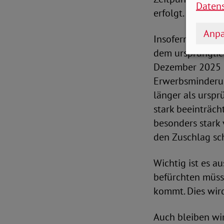
Daten
erfolgt.
Anpa
Insofern ist es 
dem ursprünglich
Dezember 2025 i
Erwerbsminderun
länger als urspr
stark beeinträc
besonders stark 
den Zuschlag sc
Wichtig ist es a
befürchten müsse
kommt. Dies wird
Auch bleiben wi