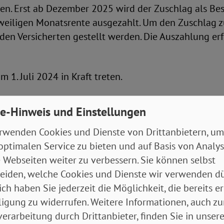
en. Erst ab Dezember 2025 wird der Zuschlag als Bes
eweiligen Monatsrente ausgezahlt. Um den Zuschlag z
den Versicherten gestellt werden. Die Auszahlung erf
m 1. Juli 2024 in Kraft treten.
bewertung
e-Hinweis und Einstellungen
rwenden Cookies und Dienste von Drittanbietern, um
 die Zielsetzung des Entwurfs einer Formulierungshi
optimalen Service zu bieten und auf Basis von Analy
erungs-Auszahlungsgesetz ausdrücklich. Denn mit 
 Webseiten weiter zu verbessern. Sie können selbst
gs- und Erwerbsminderungsrenten-Bestandsverbesse
eiden, welche Cookies und Dienste wir verwenden dü
ird eine langjährige Forderung des SoVD umgesetzt:
ich haben Sie jederzeit die Möglichkeit, die bereits er
gen für Erwerbsminderungsrentner*innen auf den Bes
ligung zu widerrufen. Weitere Informationen, auch zu
 Verabschiedung des Gesetzes bereits gewünscht, das
erarbeitung durch Drittanbieter, finden Sie in unsere
ie erste Auszahlung gewählt wird oder eine rückwirk