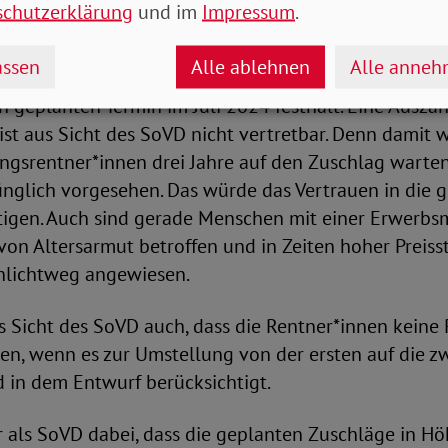
schutzerklärung
und im
Impressum
.
ssen
Alle ablehnen
Alle anne
folgerichtig, dass nun eine Regelung gefunden wurde,
 geplanten Termin im Juli 2024 festhält. Eine Ausza
st aus Sicht des SoVD nicht vertretbar. Denn damit 
gsrentner*innen drei Jahre auf den Zuschlag warten;
ünglich vorgesehen. Das würde das Vertrauen in die g
htigen. Auch sind gerade Menschen mit einer Erwerb
von Altersarmut betroffen und in Zeiten hoher Preis
hlichtweg angewiesen.
us Sicht des SoVD auch, dass die Rentner*innen kein
n, wenn es zur Umstellung von der ersten auf die zw
 in dem Entwurf berücksichtigt.
r als SoVD dabei, dass die geplanten Zuschläge in H