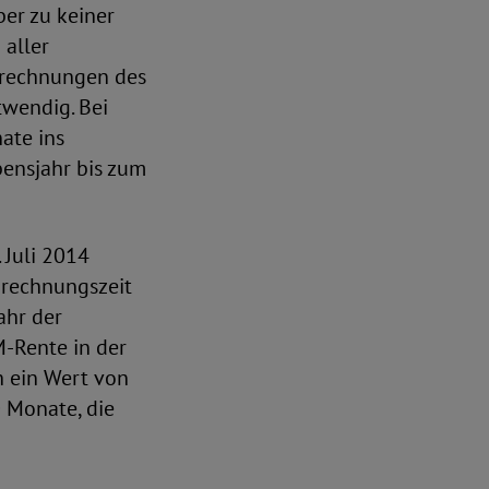
ber zu keiner
 aller
erechnungen des
wendig. Bei
ate ins
bensjahr bis zum
 Juli 2014
urechnungszeit
ahr der
M-Rente in der
h ein Wert von
 Monate, die