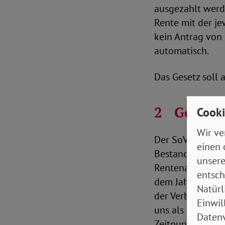
ausgezahlt werd
Rente mit der j
kein Antrag von 
automatisch.
Das Gesetz soll a
2
Gesamt
Cooki
Wir ve
Der SoVD begrüßt
einen 
Bestandsverbess
unsere
Rentenanpassun
entsch
dem Jahr 2022 w
Natürl
der Verbesserun
Einwil
uns als SoVD bei
Datenv
Zeitpunkt für d