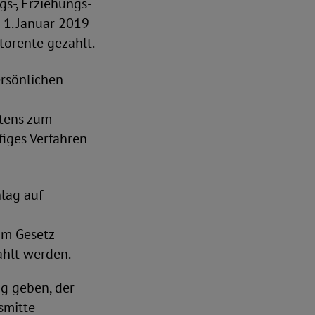
s-, Erziehungs-
 1. Januar 2019
torente gezahlt.
rsönlichen
stens zum
iges Verfahren
hlag auf
im Gesetz
ahlt werden.
ag geben, der
smitte