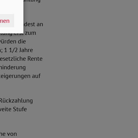
hmen
 die zumindest an
hlung erst zum
würden die
 1 1/2 Jahre
esetzliche Rente
sminderung
steigerungen auf
e Rückzahlung
eite Stufe
öhe von