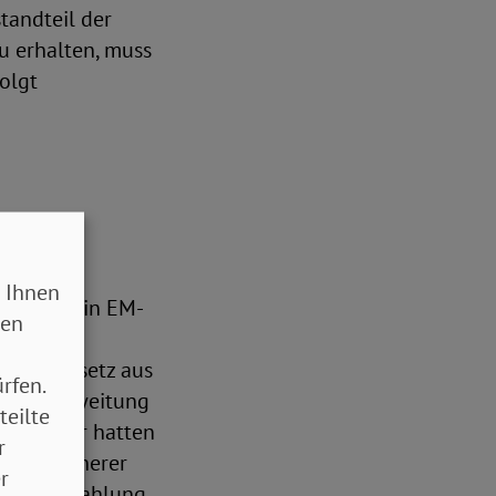
tandteil der
u erhalten, muss
olgt
 Ihnen
lfe für ein EM-
sen
dem
rungsgesetz aus
rfen.
 die Ausweitung
teilte
tand. Wir hatten
r
s ein früherer
r
ende Auszahlung