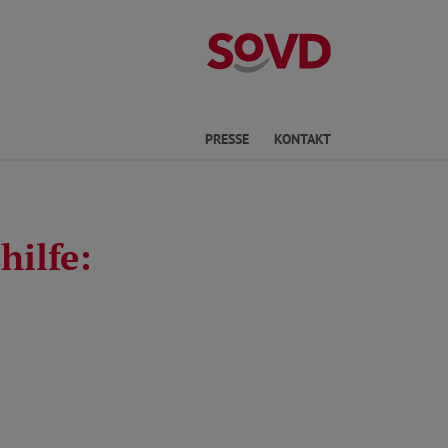
Kreisverband No
he
PRESSE
KONTAKT
ilfe: