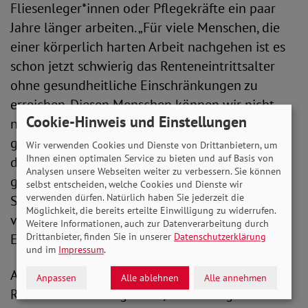
Fliesenleger*innen oder Pflegekräfte ein paar
Jahre länger arbeiten. „Für viele Menschen, die
einer körperlich harten Arbeit nachgehen ist es
schon jetzt schwierig das Renteneintrittsalter
ohne gesundheitliche Einschränkungen zu
erreichen. Diesen Menschen können wir nicht
Cookie-Hinweis und Einstellungen
noch mehr zumuten. Was wir brauchen ist eine
grundsätzliche Debatte über die Finanzierung
Wir verwenden Cookies und Dienste von Drittanbietern, um
Ihnen einen optimalen Service zu bieten und auf Basis von
der gesetzlichen Rentenversicherung. Dazu
Analysen unsere Webseiten weiter zu verbessern. Sie können
gehört beispielsweise auch, über die
selbst entscheiden, welche Cookies und Dienste wir
verwenden dürfen. Natürlich haben Sie jederzeit die
Sinnhaftigkeit des im Koalitionsvertrag
Möglichkeit, die bereits erteilte Einwilligung zu widerrufen.
vereinbarten Kapitalstocks in Höhe von 10 Mrd.
Weitere Informationen, auch zur Datenverarbeitung durch
Euro zu reden.“
Drittanbieter, finden Sie in unserer
Datenschutzerklärung
und im
Impressum
.
Aus Sicht des SoVD ist Die gesetzliche
Anpassen
Alle ablehnen
Alle annehmen
Rentenversicherung stabil, zuverlässig und