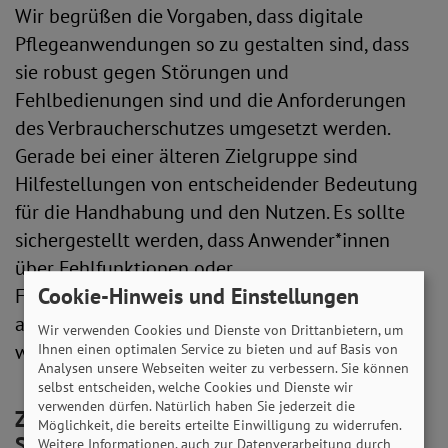
Wir begrüßen die Vorgaben, dass digitale
Pflegeanwendungen so zu gestalten sind, dass
sie robust gegen Störungen und
Fehlbedienungen sind und die Anforderungen
des Verbraucherschutzes umgesetzt werden.
Gerade bei einer älteren Zielgruppe sind
Hilfestellungen von entscheidender Bedeutung
für die Handhabung und den Nutzen. Es sollte
sichergestellt werden, dass Anwender*innen
über Fehlfunktionen oder
Cookie-Hinweis und Einstellungen
Fehlbedingungsmöglichkeiten informiert und
aufgeklärt werden, beispielsweise durch
Wir verwenden Cookies und Dienste von Drittanbietern, um
warnende PushNachrichten.
Ihnen einen optimalen Service zu bieten und auf Basis von
Analysen unsere Webseiten weiter zu verbessern. Sie können
selbst entscheiden, welche Cookies und Dienste wir
verwenden dürfen. Natürlich haben Sie jederzeit die
Zu § 16: Ergänzung zum Evidenzniveau der
Möglichkeit, die bereits erteilte Einwilligung zu widerrufen.
Studien
Weitere Informationen, auch zur Datenverarbeitung durch