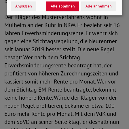
Bundesverfassungsgericht vor.“
Anpassen
Alle ablehnen
Alle annehmen
Der Kläger des Musterverfahrens wohnt in
Mülheim an der Ruhr in NRW. Er bezieht seit 16
Jahren Erwerbsminderungsrente. Er wehrt sich
gegen eine Stichtagsregelung, die Neurentner
seit Januar 2019 besser stellt. Die neue Regel
besagt: Wer nach dem Stichtag
Erwerbsminderungsrente beantragt hat, der
profitiert von höheren Zurechnungszeiten und
kassiert somit mehr Rente pro Monat. Wer vor
dem Stichtag EM-Rente beantragte, bekommt
keine höhere Rente. Würde der Kläger von der
neuen Regel profitieren, bekäme er etwa 100
Euro mehr Rente pro Monat. Mit dem VdK und
dem SoVD an seiner Seite klagt er deshalb nun