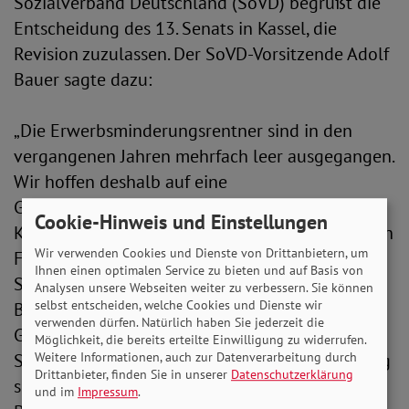
Sozialverband Deutschland (SoVD) begrüßt die
Entscheidung des 13. Senats in Kassel, die
Revision zuzulassen. Der SoVD-Vorsitzende Adolf
Bauer sagte dazu:
„Die Erwerbsminderungsrentner sind in den
vergangenen Jahren mehrfach leer ausgegangen.
Wir hoffen deshalb auf eine
Grundsatzentscheidung im Sinne unseres
Cookie-Hinweis und Einstellungen
Klägers. Das Bundessozialgericht kann nun einen
Wir verwenden Cookies und Dienste von Drittanbietern, um
Fehler der Bundesregierung korrigieren. Der
Ihnen einen optimalen Service zu bieten und auf Basis von
Staat benachteiligt erwerbsgeminderte
Analysen unsere Webseiten weiter zu verbessern. Sie können
selbst entscheiden, welche Cookies und Dienste wir
Bestandsrentner und bevorzugt Neurentner.
verwenden dürfen. Natürlich haben Sie jederzeit die
Gerecht ist aber nur eine Gleichbehandlung.
Möglichkeit, die bereits erteilte Einwilligung zu widerrufen.
Weitere Informationen, auch zur Datenverarbeitung durch
Sollte das Bundessozialgericht anderer Meinung
Drittanbieter, finden Sie in unserer
Datenschutzerklärung
sein, legen wir den Fall dem
und im
Impressum
.