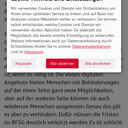
zielführend, wenn beispielsweise der
Wir verwenden Cookies und Dienste von Drittanbietern, um
Bankautomat barrierefrei bedienbar, aber der
Ihnen einen optimalen Service zu bieten und auf Basis von
Weg dorthin unüberwindbar ist“, erklärt Bauer.
Analysen unsere Webseiten weiter zu verbessern. Sie können
selbst entscheiden, welche Cookies und Dienste wir
verwenden dürfen. Natürlich haben Sie jederzeit die
Ebenso kritisch sieht der SoVD-Präsident die im
Möglichkeit, die bereits erteilte Einwilligung zu widerrufen.
Weitere Informationen, auch zur Datenverarbeitung durch
Gesetzentwurf geplanten Fristen. Die Corona-
Drittanbieter, finden Sie in unserer
Datenschutzerklärung
Pandemie hat der Digitalisierung in Deutschland
und im
Impressum
.
einen regelrechten Schub verpasst. „Wir haben in
Anpassen
Alle ablehnen
Alle annehmen
den letzten Monaten gesehen, was alles möglich
ist, wenn es nötig ist. Die vielen digitalen
Angebote bieten Menschen mit Behinderungen
auf der einen Seite ganz neue Möglichkeiten,
aber auf der anderen Seite können sie auch
wiederum Menschen ausgrenzen. Genau das gilt
es aber zu verhindern. Dafür müssen die Fristen
im BFSG deutlich verkürzt werden. Es ist schlicht