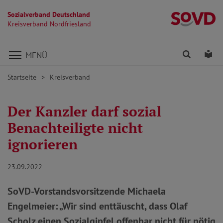
Sozialverband Deutschland
Kr
Kreisverband Nordfriesland
Direkt zu den Inhalten springen
Finden
Lei
MENÜ
Startseite
Kreisverband
Der Kanzler darf sozial
Benachteiligte nicht
ignorieren
23.09.2022
SoVD-Vorstandsvorsitzende Michaela
Engelmeier: „Wir sind enttäuscht, dass Olaf
Scholz einen Sozialgipfel offenbar nicht für nötig