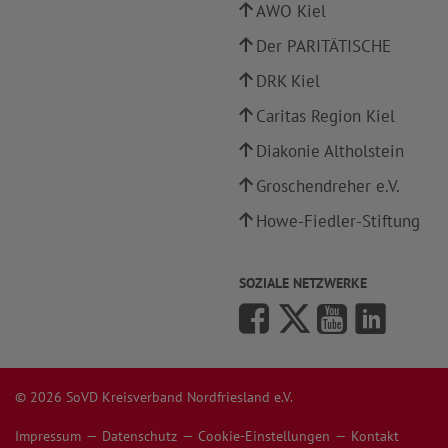
AWO Kiel
Der PARITÄTISCHE
DRK Kiel
Caritas Region Kiel
Diakonie Altholstein
Groschendreher e.V.
Howe-Fiedler-Stiftung
SOZIALE NETZWERKE
© 2026 SoVD Kreisverband Nordfriesland e.V.
Impressum
Datenschutz
Cookie-Einstellungen
Kontakt