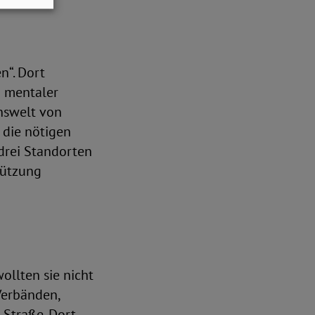
n“. Dort
g mentaler
nswelt von
 die nötigen
drei Standorten
tützung
ollten sie nicht
Verbänden,
 Straße. Dort