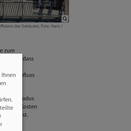
ffizienz des Gebäudes. Foto: Hans /
ze zum
ar es so, dass
auf viele
 Ihnen
einen Einfluss
sen
n neuer Modus
rfen.
r an den Kosten
teilte
Gebäude ist.
r
r