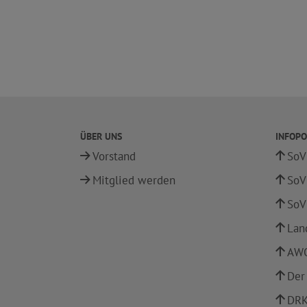
ÜBER UNS
INFOPO
Vorstand
SoV
Mitglied werden
SoV
SoV
Lan
AWO
Der
DRK