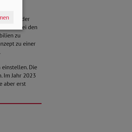
hmen
 Prozent der
te Teil bei den
bilien zu
nzept zu einer
.
einstellen. Die
. Im Jahr 2023
e aber erst