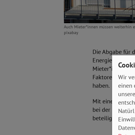
Auch Mieter*innen müssen weiterhin ei
pixabay
Die Abgabe für 
Energiesparen se
Cooki
Mieter*innen di
Wir ve
Faktoren, wie d
einen 
haben.
unsere
Mit einem nun g
entsch
bei der Kostenv
Natürl
beteiligen; und 
Einwil
Datenv