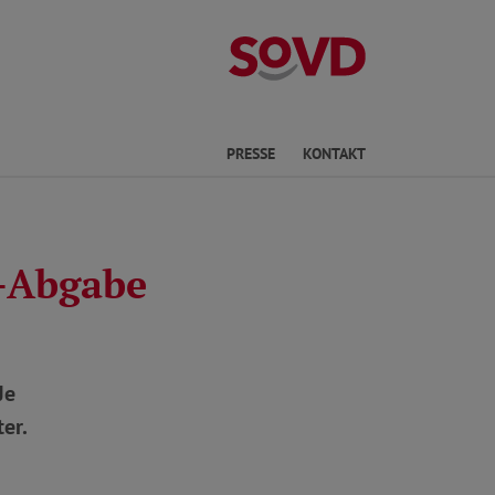
Kreisverband No
he
PRESSE
KONTAKT
2-Abgabe
Je
ter.