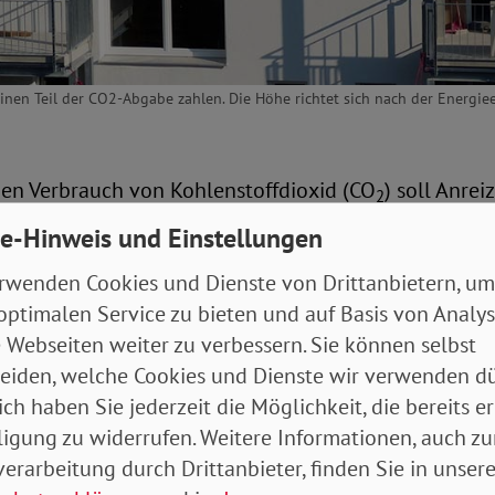
nen Teil der CO2-Abgabe zahlen. Die Höhe richtet sich nach der Energiee
den Verbrauch von Kohlenstoffdioxid (CO
) soll Anrei
2
tzen. Dies gilt auch für den Bereich Wohnen. Bisher w
e-Hinweis und Einstellungen
ese Abgabe komplett selbst übernommen, obwohl sie 
rwenden Cookies und Dienste von Drittanbietern, um
ie Dämmung des Gebäudes oder die Art der Heizung k
optimalen Service zu bieten und auf Basis von Analy
 Webseiten weiter zu verbessern. Sie können selbst
efundenen Kompromiss der Ampelkoalition greift ei
eiden, welche Cookies und Dienste wir verwenden dü
erteilung. Danach müssen sich nun auch die Vermiete
ich haben Sie jederzeit die Möglichkeit, die bereits er
zwar umso stärker, je weniger umweltfreundlich das 
ligung zu widerrufen. Weitere Informationen, auch zu
erarbeitung durch Drittanbieter, finden Sie in unsere