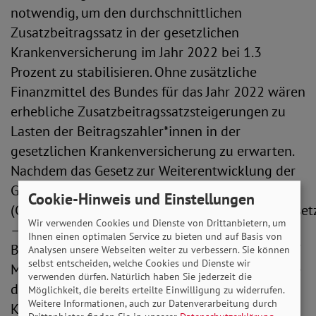
notwendig, um den durchschnittlichen
Zusatzbeitragssatz in der gesetzlichen
Krankenversicherung im Jahr 2022 bei 1.3
Prozent zu stabilisieren. Ohne zusätzliche
Finanzmittel des Bundes für das Jahr 2022 wären
erhebliche Zusatzbeitragssatzsteigerungen zu
Lasten der Beitragszahler*innen in der
gesetzlichen Krankenversicherung zu erwarten.
Nachdem das Gesetz zur Weiterentwicklung der
Gesundheitsversorgung
Cookie-Hinweis und Einstellungen
(Gesundheitsversorgungsweiterentwicklungsgeset
Wir verwenden Cookies und Dienste von Drittanbietern, um
– GVWG) bereits einen ergänzenden
Ihnen einen optimalen Service zu bieten und auf Basis von
Bundeszuschuss für das Jahr 2022 in Höhe von 7
Analysen unsere Webseiten weiter zu verbessern. Sie können
selbst entscheiden, welche Cookies und Dienste wir
Milliarden Euro festgelegt hatte, prognostizierte
verwenden dürfen. Natürlich haben Sie jederzeit die
der Schätzerkreis der gesetzlichen
Möglichkeit, die bereits erteilte Einwilligung zu widerrufen.
Weitere Informationen, auch zur Datenverarbeitung durch
Krankenversicherung aus Finanzexpert*innen