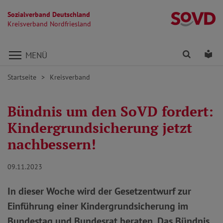
Sozialverband Deutschland
Kr
Kreisverband Nordfriesland
Direkt zu den Inhalten springen
Finden
Lei
MENÜ
Startseite
Kreisverband
Bündnis um den SoVD fordert:
Kindergrundsicherung jetzt
nachbessern!
09.11.2023
In dieser Woche wird der Gesetzentwurf zur
Einführung einer Kindergrundsicherung im
Bundestag und Bundesrat beraten. Das Bündnis