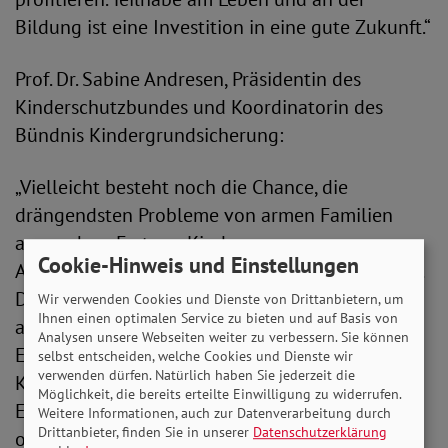
Bildung ist eine Investition in eine gute Zukunft.“
Prof. Dr. Sabine Andresen, Präsidentin des
Kinderschutzbundes und Koordinatorin des
Bündnis Kindergrundsicherung:
„Vielleicht besteht noch die Chance, die
drängendsten Probleme von armen Familien
anzugehen. Erstens: Kinder von
Cookie-Hinweis und Einstellungen
Alleinerziehenden trifft Armut besonders häufig.
Diese Gruppe ist dringend auf Verbesserungen
Wir verwenden Cookies und Dienste von Drittanbietern, um
Ihnen einen optimalen Service zu bieten und auf Basis von
angewiesen, um nicht fortwährend in
Analysen unsere Webseiten weiter zu verbessern. Sie können
Existenzangst leben zu müssen. Zweitens ist für
selbst entscheiden, welche Cookies und Dienste wir
verwenden dürfen. Natürlich haben Sie jederzeit die
Kinder aus Familien mit wenig oder keinem
Möglichkeit, die bereits erteilte Einwilligung zu widerrufen.
Einkommen die Mitgliedschaft im Sportverein
Weitere Informationen, auch zur Datenverarbeitung durch
Drittanbieter, finden Sie in unserer
Datenschutzerklärung
oder die Teilnahme in der Musikschule meist zu