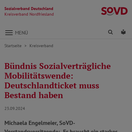
Sozialverband Deutschland
Kr
Kreisverband Nordfriesland
Direkt zu den Inhalten springen
Finden
Lei
MENÜ
Startseite
Kreisverband
Bündnis Sozialverträgliche
Mobilitätswende:
Deutschlandticket muss
Bestand haben
23.09.2024
Michaela Engelmeier, SoVD-
Vorstandsvorsitzende: „Es braucht ein starkes