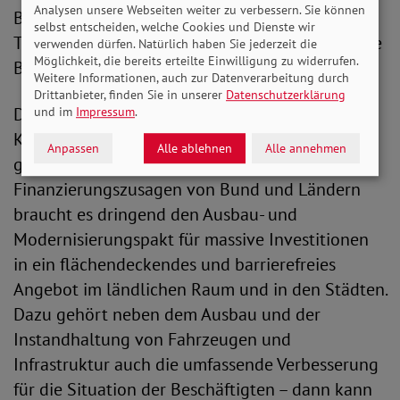
Analysen unsere Webseiten weiter zu verbessern. Sie können
Bündnismitglieder. Dazu gehört auch, dass
selbst entscheiden, welche Cookies und Dienste wir
Tickets auf sämtlichen Vertriebswegen und ohne
verwenden dürfen. Natürlich haben Sie jederzeit die
Möglichkeit, die bereits erteilte Einwilligung zu widerrufen.
Bonitätsauskunft erworben werden können.
Weitere Informationen, auch zur Datenverarbeitung durch
Drittanbieter, finden Sie in unserer
Datenschutzerklärung
Das Bündnis drängt auf ein ganzheitliches
und im
Impressum
.
Konzept: „Das Deutschlandticket allein ist nicht
Anpassen
Alle ablehnen
Alle annehmen
genug.“ Neben umfassenden
Finanzierungszusagen von Bund und Ländern
braucht es dringend den Ausbau- und
Modernisierungspakt für massive Investitionen
in ein flächendeckendes und barrierefreies
Angebot im ländlichen Raum und in den Städten.
Dazu gehört neben dem Ausbau und der
Instandhaltung von Fahrzeugen und
Infrastruktur auch die umfassende Verbesserung
für die Situation der Beschäftigten – dann kann