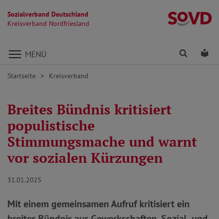
Sozialverband Deutschland
Kr
Kreisverband Nordfriesland
Direkt zu den Inhalten springen
Finden
Lei
MENÜ
Startseite
Kreisverband
Breites Bündnis kritisiert
populistische
Stimmungsmache und warnt
vor sozialen Kürzungen
31.01.2025
Mit einem gemeinsamen Aufruf kritisiert ein
breites Bündnis aus Gewerkschaften, Sozial- und