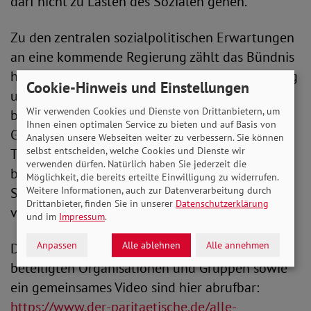
darf nicht zu Lasten des Sozialen gehen.“
Zu den zentralen sozialpolitischen Erwartungen
an eine kommende Regierung zählt das Bündnis
höhere Löhne mittels mehr tariflicher Bezahlung
Cookie-Hinweis und Einstellungen
und einem deutlich höheren Mindestlohn,
Wir verwenden Cookies und Dienste von Drittanbietern, um
bessere Grundsicherungsleistungen, die
Ihnen einen optimalen Service zu bieten und auf Basis von
Gewährleistung von sozialer und beruflicher
Analysen unsere Webseiten weiter zu verbessern. Sie können
selbst entscheiden, welche Cookies und Dienste wir
Teilhabe, die Schaffung von ausreichendem und
verwenden dürfen. Natürlich haben Sie jederzeit die
bezahlbarem Wohnraum sowie
Möglichkeit, die bereits erteilte Einwilligung zu widerrufen.
Sozialversicherungen, die insbesondere
Weitere Informationen, auch zur Datenverarbeitung durch
Drittanbieter, finden Sie in unserer
Datenschutzerklärung
verlässlich gegen Altersarmut schützen.
und im
Impressum
.
Anpassen
Alle ablehnen
Alle annehmen
Der Aufruf in voller Länge, Zitate aus den
beteiligten Organisationen und Gruppen sowie
ein gemeinsames Video sind hier abrufbar:
https://www.der-paritaetische.de/alle-