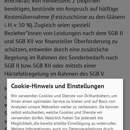
Brechkraft von mindestens 2 Dioptrien
benötigen, bestünde ein Anspruch auf hälftige
Kostenübernahme (Festzuschüsse zu den Gläsern
i. H. v. 50 %). Zugleich seien speziell
Bezieher*innen von Leistungen nach dem SGB II
und SGB XII vor finanzieller Überforderung zu
schützen, entweder durch eine zusätzliche
Regelung im Rahmen des Sonderbedarfs nach
SGB II bzw. SGB XII oder mittels einer
Härtefallregelung im Rahmen des SGB V.
Cookie-Hinweis und Einstellungen
Nach den Vorstellungen der Fraktion der FDP
sollen hingegen ärztlich verordnete Sehhilfen
Wir verwenden Cookies und Dienste von Drittanbietern, um
Ihnen einen optimalen Service zu bieten und auf Basis von
wie Brillengestelle und Gläser, zusätzliche
Analysen unsere Webseiten weiter zu verbessern. Sie können
Sonnenbrillen in Sehstärke und Kontaktlinsen
selbst entscheiden, welche Cookies und Dienste wir
verwenden dürfen. Natürlich haben Sie jederzeit die
von den gesetzlichen Krankenkassen künftig als
Möglichkeit, die bereits erteilte Einwilligung zu widerrufen.
Satzungsleistungen angeboten werden dürfen.
Weitere Informationen, auch zur Datenverarbeitung durch