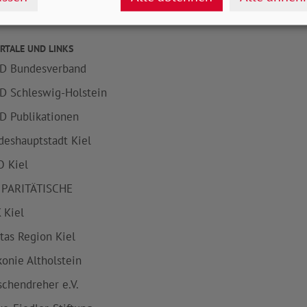
RTALE UND LINKS
D Bundesverband
D Schleswig-Holstein
D Publikationen
deshauptstadt Kiel
 Kiel
 PARITÄTISCHE
 Kiel
itas Region Kiel
konie Altholstein
schendreher e.V.