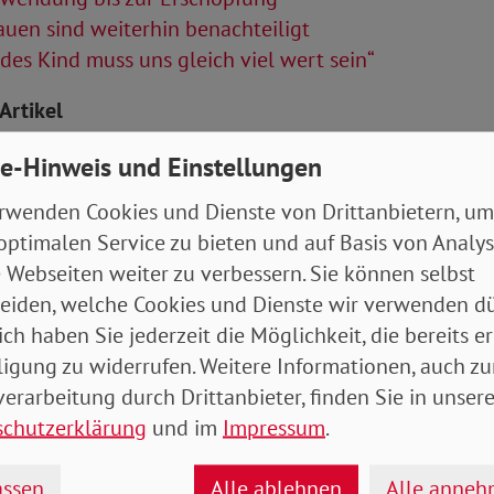
uen sind weiterhin benachteiligt
des Kind muss uns gleich viel wert sein“
Artikel
e-Hinweis und Einstellungen
tung 03/2023 (Bremen, Hamburg)
- 5 MB
rwenden Cookies und Dienste von Drittanbietern, um
optimalen Service zu bieten und auf Basis von Analy
 Webseiten weiter zu verbessern. Sie können selbst
eiden, welche Cookies und Dienste wir verwenden dü
ich haben Sie jederzeit die Möglichkeit, die bereits er
ligung zu widerrufen. Weitere Informationen, auch zu
erarbeitung durch Drittanbieter, finden Sie in unsere
schutzerklärung
und im
Impressum
.
drucken
teilen
tweet
ssen
Alle ablehnen
Alle anne