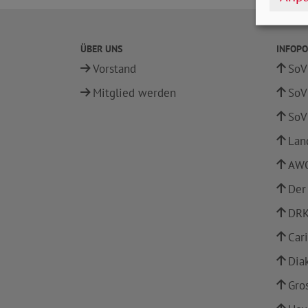
ÜBER UNS
INFOPO
Vorstand
SoV
Mitglied werden
SoV
SoV
Lan
AWO
Der
DRK
Car
Dia
Gro