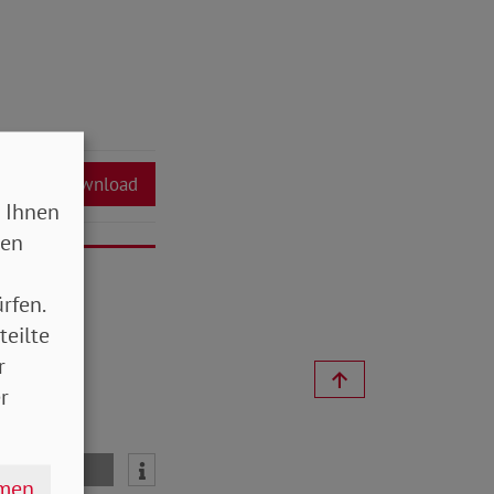
Download
 Ihnen
sen
rfen.
teilte
r
r
mail
hmen