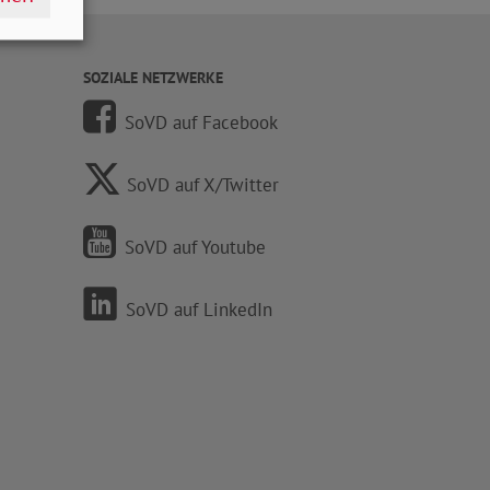
SOZIALE NETZWERKE
SoVD auf Facebook
SoVD auf X/Twitter
SoVD auf Youtube
SoVD auf LinkedIn