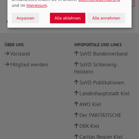
und im
Impressum
.
Anpassen
Alle ablehnen
Alle annehmen
ÜBER UNS
INFOPORTALE UND LINKS
Vorstand
SoVD Bundesverband
Mitglied werden
SoVD Schleswig-
Holstein
SoVD Publikationen
Landeshauptstadt Kiel
AWO Kiel
Der PARITÄTISCHE
DRK Kiel
Caritas Region Kiel