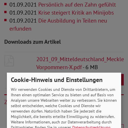
01.09.2021
Persönlich auf den Zahn gefühlt
01.09.2021
Krise steigert Kritik an Minijobs
01.09.2021
Die Ausbildung in Teilen neu
erfunden
Downloads zum Artikel
2021_09_Mitteldeutschland_Mecklen
Vorpommern-X.pdf
- 6 MB
Cookie-Hinweis und Einstellungen
Download
Wir verwenden Cookies und Dienste von Drittanbietern, um
Ihnen einen optimalen Service zu bieten und auf Basis von
Analysen unsere Webseiten weiter zu verbessern. Sie können
Zurück
selbst entscheiden, welche Cookies und Dienste wir
verwenden dürfen. Natürlich haben Sie jederzeit die
Möglichkeit, die bereits erteilte Einwilligung zu widerrufen.
Weitere Informationen, auch zur Datenverarbeitung durch
Drittanbieter, finden Sie in unserer
Datenschutzerklärung