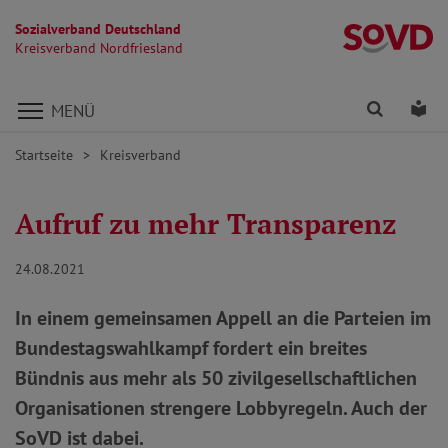
Sozialverband Deutschland
Kr
Kreisverband Nordfriesland
Direkt zu den Inhalten springen
Finden
Lei
MENÜ
Startseite
Kreisverband
Aufruf zu mehr Transparenz
24.08.2021
In einem gemeinsamen Appell an die Parteien im
Bundestagswahlkampf fordert ein breites
Bündnis aus mehr als 50 zivilgesellschaftlichen
Organisationen strengere Lobbyregeln. Auch der
SoVD ist dabei.