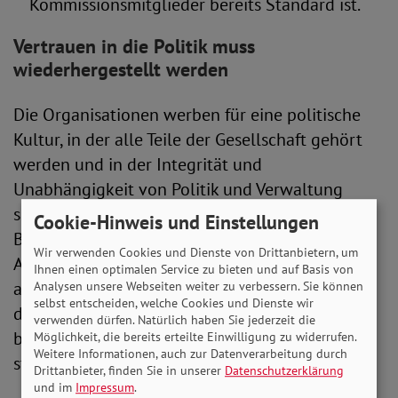
Kommissionsmitglieder bereits Standard ist.
Vertrauen in die Politik muss
wiederhergestellt werden
Die Organisationen werben für eine politische
Kultur, in der alle Teile der Gesellschaft gehört
werden und in der Integrität und
Unabhängigkeit von Politik und Verwaltung
selbstverständlich sind. Nach dem
Cookie-Hinweis und Einstellungen
Bekanntwerden der Maskengeschäfte von
Wir verwenden Cookies und Dienste von Drittanbietern, um
Abgeordneten und der Einflussnahme der
Ihnen einen optimalen Service zu bieten und auf Basis von
autokratischen Regierung Aserbaidschans hatte
Analysen unsere Webseiten weiter zu verbessern. Sie können
selbst entscheiden, welche Cookies und Dienste wir
der Bundestag in den vergangenen Monaten
verwenden dürfen. Natürlich haben Sie jederzeit die
bereits ein verpflichtendes Lobbyregister und
Möglichkeit, die bereits erteilte Einwilligung zu widerrufen.
Weitere Informationen, auch zur Datenverarbeitung durch
strengere Regeln für Abgeordnete beschlossen.
Drittanbieter, finden Sie in unserer
Datenschutzerklärung
und im
Impressum
.