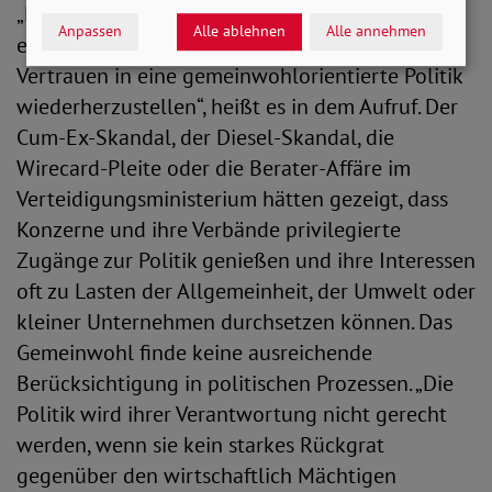
„Doch diese Maßnahmen reichen nicht aus, um
Anpassen
Alle ablehnen
Alle annehmen
einseitige Lobbymacht zu verhindern und das
Vertrauen in eine gemeinwohlorientierte Politik
wiederherzustellen“, heißt es in dem Aufruf. Der
Cum-Ex-Skandal, der Diesel-Skandal, die
Wirecard-Pleite oder die Berater-Affäre im
Verteidigungsministerium hätten gezeigt, dass
Konzerne und ihre Verbände privilegierte
Zugänge zur Politik genießen und ihre Interessen
oft zu Lasten der Allgemeinheit, der Umwelt oder
kleiner Unternehmen durchsetzen können. Das
Gemeinwohl finde keine ausreichende
Berücksichtigung in politischen Prozessen. „Die
Politik wird ihrer Verantwortung nicht gerecht
werden, wenn sie kein starkes Rückgrat
gegenüber den wirtschaftlich Mächtigen